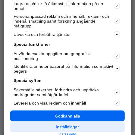
Lagra och/eller få åtkomst till information på en
Sök företag, personer och platser.
enhet
Personanpassad reklam och innehåll, reklam- och
Hitta telefonnummer, adresser, företagsinfo mm.
innehållsmätning samt forskning angående
målgrupp
Utveckla och förbättra tjänster
Marknadsför företaget
på hitta.se
Specialfunktioner
Använda exakta uppgifter om geografisk
Kom igång och annonsera mot
positionering
nya kunder och
Identifiera enheter baserat på information som aktivt
samarbetspartners nära dig.
begärs
Läs mer här
Specialsyften
Säkerställa säkerhet, förhindra och upptäcka
Alla kategorier
Populära sökningar
bedrägerier samt åtgärda fel
Leverera och visa reklam och innehåll
API & Kartor
Annonsera
Logga in
Integritet
Godkänn alla
Om oss
Nödnummer
Inställningar
Dataskydd