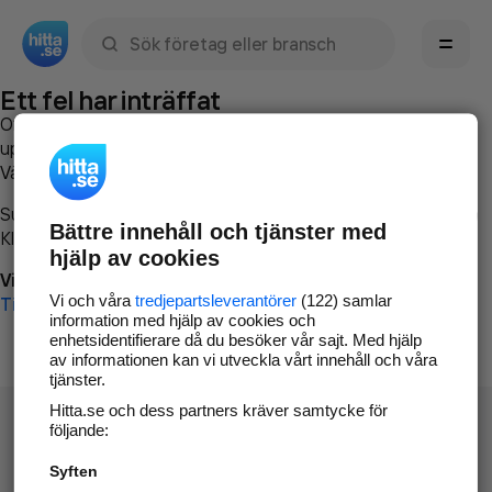
Sök namn, gata, ort, telefon, företag, sökord
Ett fel har inträffat
Om du vill kan du
kontakta hitta.se
och beskriva hur felet
uppstod så att vi lättare och snabbare kan avhjälpa det.
Vänligen försök med följande:
Surfa till
www.hitta.se
Bättre innehåll och tjänster med
Klicka på
Tillbaka-knappen
i webbläsaren och försök igen
hjälp av cookies
Vi beklagar besväret!
Vi och våra
tredjepartsleverantörer
(122) samlar
Till startsidan
information med hjälp av cookies och
enhetsidentifierare då du besöker vår sajt. Med hjälp
av informationen kan vi utveckla vårt innehåll och våra
tjänster.
Hitta.se och dess partners kräver samtycke för
följande:
Syften
Hitta.se - Gratis nummerupplysning.