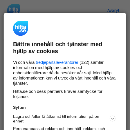
Hitta.se
Avbryt
Verifiera ditt företag
Bättre innehåll och tjänster med
Gör som
69 546
företag
- ta kontroll över din
hjälp av cookies
företagssida på hitta.se och syns bättre mot
kunder i ditt närområde. Helt kostnadsfritt.
Vi och våra
tredjepartsleverantörer
(122) samlar
information med hjälp av cookies och
enhetsidentifierare då du besöker vår sajt. Med hjälp
av informationen kan vi utveckla vårt innehåll och våra
tjänster.
Uppdatera din företagsinformation
Hitta.se och dess partners kräver samtycke för
Svara på och hantera dina omdömen
följande:
Syften
Gå vidare
Lagra och/eller få åtkomst till information på en
enhet
Personanpassad reklam och innehåll, reklam- och