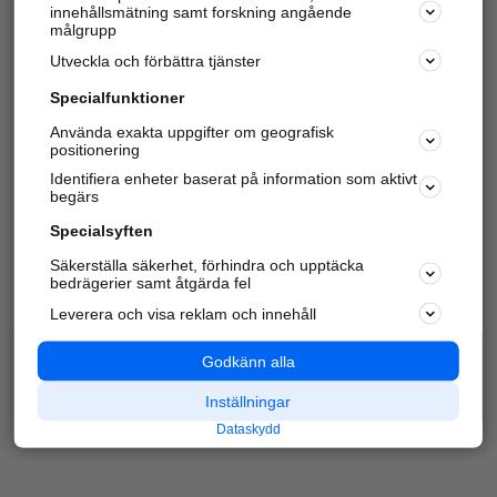
innehållsmätning samt forskning angående
Har du redan verifierat ditt företag?
Logga in
målgrupp
Utveckla och förbättra tjänster
Specialfunktioner
Varje vecka besöker du och
4 miljoner
andra
Använda exakta uppgifter om geografisk
positionering
härliga användare oss för att hitta rätt lokal
information om företag, privatpersoner och
Identifiera enheter baserat på information som aktivt
platser.
begärs
Specialsyften
Säkerställa säkerhet, förhindra och upptäcka
bedrägerier samt åtgärda fel
Leverera och visa reklam och innehåll
Godkänn alla
Inställningar
Dataskydd