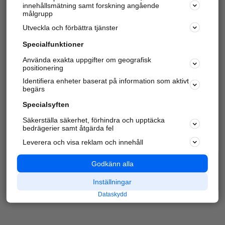
innehållsmätning samt forskning angående
Har du redan verifierat ditt företag?
Logga in
målgrupp
Utveckla och förbättra tjänster
Specialfunktioner
Varje vecka besöker du och
4 miljoner
andra
Använda exakta uppgifter om geografisk
positionering
härliga användare oss för att hitta rätt lokal
information om företag, privatpersoner och
Identifiera enheter baserat på information som aktivt
platser.
begärs
Specialsyften
Säkerställa säkerhet, förhindra och upptäcka
bedrägerier samt åtgärda fel
Leverera och visa reklam och innehåll
Godkänn alla
Inställningar
Dataskydd