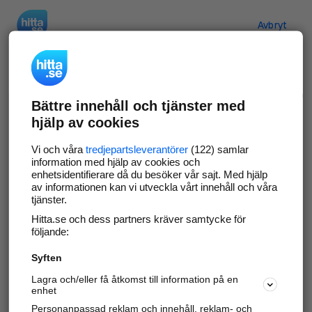
Hitta.se
Avbryt
Verifiera ditt företag
Bättre innehåll och tjänster med
Gör som
69 551
företag
- ta kontroll över din
hjälp av cookies
företagssida på hitta.se och syns bättre mot
kunder i ditt närområde. Helt kostnadsfritt.
Vi och våra
tredjepartsleverantörer
(122) samlar
information med hjälp av cookies och
enhetsidentifierare då du besöker vår sajt. Med hjälp
av informationen kan vi utveckla vårt innehåll och våra
tjänster.
Uppdatera din företagsinformation
Hitta.se och dess partners kräver samtycke för
Svara på och hantera dina omdömen
följande:
Syften
Gå vidare
Lagra och/eller få åtkomst till information på en
enhet
Personanpassad reklam och innehåll, reklam- och