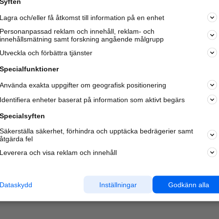
Syften
Lagra och/eller få åtkomst till information på en enhet
Personanpassad reklam och innehåll, reklam- och
innehållsmätning samt forskning angående målgrupp
Varje vecka besöker du och
4 miljoner
andra härliga användar
Utveckla och förbättra tjänster
oss för att hitta rätt lokal information om företag,
privatpersoner och platser.
Specialfunktioner
Använda exakta uppgifter om geografisk positionering
Identifiera enheter baserat på information som aktivt begärs
Specialsyften
Säkerställa säkerhet, förhindra och upptäcka bedrägerier samt
åtgärda fel
Leverera och visa reklam och innehåll
Dataskydd
Inställningar
Godkänn alla