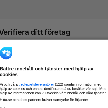
Verifiera ditt företag
Gör som
69 574
företag
- ta kontroll över din företagssida på
hitta.se och syns bättre mot kunder i ditt närområde. Helt
kostnadsfritt.
Bättre innehåll och tjänster med hjälp av
Uppdatera din
Svara på och hantera dina
cookies
företagsinformation
omdömen
Gå vidare
Vi och våra
tredjepartsleverantörer
(122) samlar information med
hjälp av cookies och enhetsidentifierare då du besöker vår sajt. Med
hjälp av informationen kan vi utveckla vårt innehåll och våra tjänster.
Hitta.se och dess partners kräver samtycke för följande:
Har du redan verifierat ditt företag?
Logga in