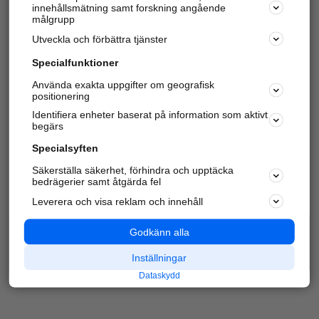
innehållsmätning samt forskning angående
Har du redan verifierat ditt företag?
Logga in
målgrupp
Utveckla och förbättra tjänster
Specialfunktioner
Varje vecka besöker du och
4 miljoner
andra
Använda exakta uppgifter om geografisk
positionering
härliga användare oss för att hitta rätt lokal
information om företag, privatpersoner och
Identifiera enheter baserat på information som aktivt
platser.
begärs
Specialsyften
Säkerställa säkerhet, förhindra och upptäcka
bedrägerier samt åtgärda fel
Leverera och visa reklam och innehåll
Godkänn alla
Inställningar
Dataskydd