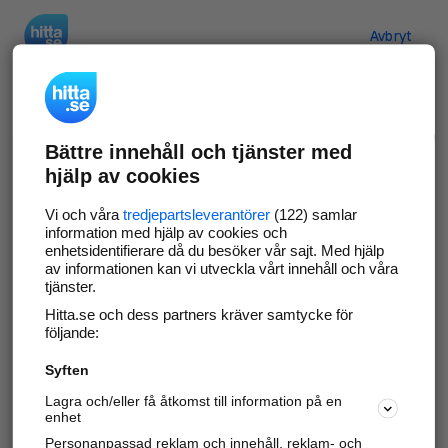
Hitta.se
Avbryt
Verifiera ditt företag
Bättre innehåll och tjänster med
Gör som
69 549
företag
- ta kontroll över din
hjälp av cookies
företagssida på hitta.se och syns bättre mot
kunder i ditt närområde. Helt kostnadsfritt.
Vi och våra
tredjepartsleverantörer
(122) samlar
information med hjälp av cookies och
enhetsidentifierare då du besöker vår sajt. Med hjälp
av informationen kan vi utveckla vårt innehåll och våra
tjänster.
Uppdatera din företagsinformation
Hitta.se och dess partners kräver samtycke för
Svara på och hantera dina omdömen
följande:
Syften
Gå vidare
Lagra och/eller få åtkomst till information på en
enhet
Personanpassad reklam och innehåll, reklam- och