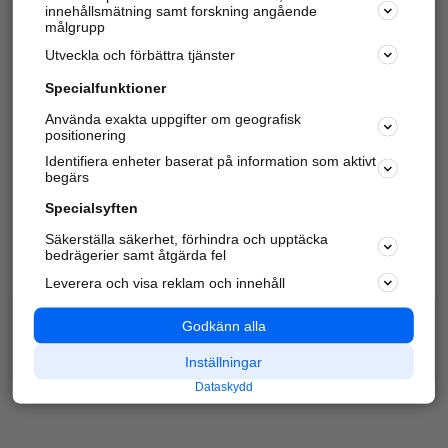
innehållsmätning samt forskning angående
Har du redan verifierat ditt företag?
Logga in
målgrupp
Utveckla och förbättra tjänster
Specialfunktioner
Varje vecka besöker du och
4 miljoner
andra
Använda exakta uppgifter om geografisk
positionering
härliga användare oss för att hitta rätt lokal
information om företag, privatpersoner och
Identifiera enheter baserat på information som aktivt
platser.
begärs
Specialsyften
Säkerställa säkerhet, förhindra och upptäcka
bedrägerier samt åtgärda fel
Leverera och visa reklam och innehåll
Godkänn alla
Inställningar
Dataskydd