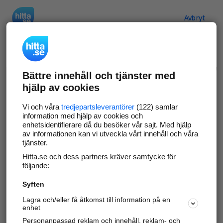
Hitta.se
Avbryt
Verifiera ditt företag
Bättre innehåll och tjänster med
Gör som
69 550
företag
- ta kontroll över din
hjälp av cookies
företagssida på hitta.se och syns bättre mot
kunder i ditt närområde. Helt kostnadsfritt.
Vi och våra
tredjepartsleverantörer
(122) samlar
information med hjälp av cookies och
enhetsidentifierare då du besöker vår sajt. Med hjälp
av informationen kan vi utveckla vårt innehåll och våra
tjänster.
Uppdatera din företagsinformation
Hitta.se och dess partners kräver samtycke för
Svara på och hantera dina omdömen
följande:
Syften
Gå vidare
Lagra och/eller få åtkomst till information på en
enhet
Personanpassad reklam och innehåll, reklam- och