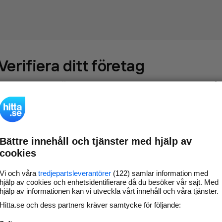
Verifiera ditt företag
Gör som
69 573
företag
- ta kontroll över din företagssida på
hitta.se och syns bättre mot kunder i ditt närområde. Helt
kostnadsfritt.
Bättre innehåll och tjänster med hjälp av
Uppdatera din
Svara på och hantera dina
cookies
företagsinformation
omdömen
Gå vidare
Vi och våra
tredjepartsleverantörer
(122) samlar information med
hjälp av cookies och enhetsidentifierare då du besöker vår sajt. Med
hjälp av informationen kan vi utveckla vårt innehåll och våra tjänster.
Hitta.se och dess partners kräver samtycke för följande:
Har du redan verifierat ditt företag?
Logga in