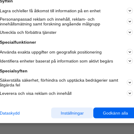
Syften
Lagra och/eller få åtkomst till information på en enhet
Personanpassad reklam och innehåll, reklam- och
innehållsmätning samt forskning angående målgrupp
Varje vecka besöker du och
4 miljoner
andra härliga användar
Utveckla och förbättra tjänster
oss för att hitta rätt lokal information om företag,
privatpersoner och platser.
Specialfunktioner
Använda exakta uppgifter om geografisk positionering
Identifiera enheter baserat på information som aktivt begärs
Specialsyften
Säkerställa säkerhet, förhindra och upptäcka bedrägerier samt
åtgärda fel
Leverera och visa reklam och innehåll
Dataskydd
Inställningar
Godkänn alla