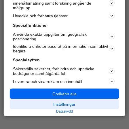
innehållsmätning samt forskning angående
Har du redan verifierat ditt företag?
Logga in
målgrupp
Utveckla och förbättra tjänster
Specialfunktioner
Varje vecka besöker du och
4 miljoner
andra
Använda exakta uppgifter om geografisk
positionering
härliga användare oss för att hitta rätt lokal
information om företag, privatpersoner och
Identifiera enheter baserat på information som aktivt
platser.
begärs
Specialsyften
Säkerställa säkerhet, förhindra och upptäcka
bedrägerier samt åtgärda fel
Leverera och visa reklam och innehåll
Godkänn alla
Inställningar
Dataskydd