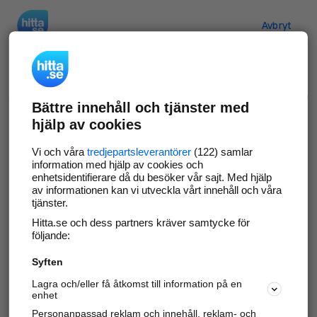
Hitta.se
Avbryt
Verifiera ditt företag
Bättre innehåll och tjänster med
Gör som
69 530
företag
- ta kontroll över din
hjälp av cookies
företagssida på hitta.se och syns bättre mot
kunder i ditt närområde. Helt kostnadsfritt.
Vi och våra
tredjepartsleverantörer
(122) samlar
information med hjälp av cookies och
enhetsidentifierare då du besöker vår sajt. Med hjälp
av informationen kan vi utveckla vårt innehåll och våra
tjänster.
Uppdatera din företagsinformation
Hitta.se och dess partners kräver samtycke för
Svara på och hantera dina omdömen
följande:
Syften
Gå vidare
Lagra och/eller få åtkomst till information på en
enhet
Personanpassad reklam och innehåll, reklam- och