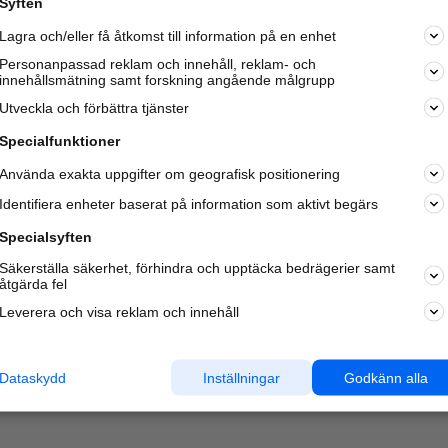
Syften
Lagra och/eller få åtkomst till information på en enhet
Personanpassad reklam och innehåll, reklam- och
innehållsmätning samt forskning angående målgrupp
Varje vecka besöker du och
4 miljoner
andra härliga användar
Utveckla och förbättra tjänster
oss för att hitta rätt lokal information om företag,
privatpersoner och platser.
Specialfunktioner
Använda exakta uppgifter om geografisk positionering
Identifiera enheter baserat på information som aktivt begärs
Specialsyften
Säkerställa säkerhet, förhindra och upptäcka bedrägerier samt
åtgärda fel
Leverera och visa reklam och innehåll
Dataskydd
Inställningar
Godkänn alla