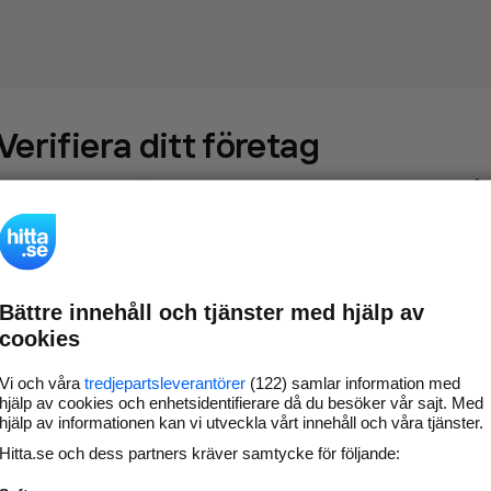
Verifiera ditt företag
Gör som
69 550
företag
- ta kontroll över din företagssida på
hitta.se och syns bättre mot kunder i ditt närområde. Helt
kostnadsfritt.
Bättre innehåll och tjänster med hjälp av
Uppdatera din
Svara på och hantera dina
cookies
företagsinformation
omdömen
Gå vidare
Vi och våra
tredjepartsleverantörer
(122) samlar information med
hjälp av cookies och enhetsidentifierare då du besöker vår sajt. Med
hjälp av informationen kan vi utveckla vårt innehåll och våra tjänster.
Hitta.se och dess partners kräver samtycke för följande:
Har du redan verifierat ditt företag?
Logga in