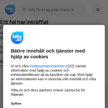
Sök namn, gata, ort, telefon, företag, sökord
Ett fel har inträffat
Om du vill kan du
kontakta hitta.se
och beskriva hur felet
uppstod så att vi lättare och snabbare kan avhjälpa det.
Vänligen försök med följande:
Surfa till
www.hitta.se
Bättre innehåll och tjänster med
Klicka på
Tillbaka-knappen
i webbläsaren och försök igen
hjälp av cookies
Vi beklagar besväret!
Vi och våra
tredjepartsleverantörer
(122) samlar
Till startsidan
information med hjälp av cookies och
enhetsidentifierare då du besöker vår sajt. Med hjälp
av informationen kan vi utveckla vårt innehåll och våra
tjänster.
Hitta.se och dess partners kräver samtycke för
följande:
Syften
Hitta.se - Gratis nummerupplysning.