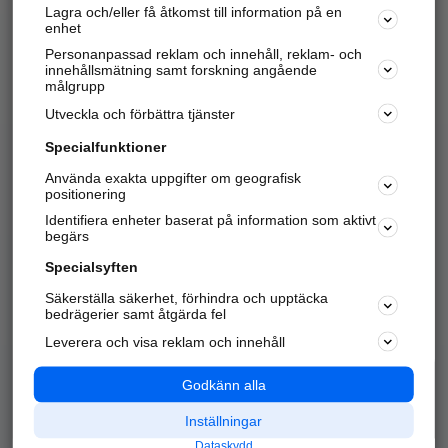
Lagra och/eller få åtkomst till information på en
Sök företag, personer och platser.
enhet
Personanpassad reklam och innehåll, reklam- och
Hitta telefonnummer, adresser, företagsinfo mm.
innehållsmätning samt forskning angående
målgrupp
Utveckla och förbättra tjänster
Marknadsför företaget
på hitta.se
Specialfunktioner
Använda exakta uppgifter om geografisk
Kom igång och annonsera mot
positionering
nya kunder och
Identifiera enheter baserat på information som aktivt
samarbetspartners nära dig.
begärs
Läs mer här
Specialsyften
Säkerställa säkerhet, förhindra och upptäcka
Alla kategorier
Populära sökningar
bedrägerier samt åtgärda fel
Leverera och visa reklam och innehåll
API & Kartor
Annonsera
Logga in
Integritet
Godkänn alla
Om oss
Nödnummer
Inställningar
Dataskydd