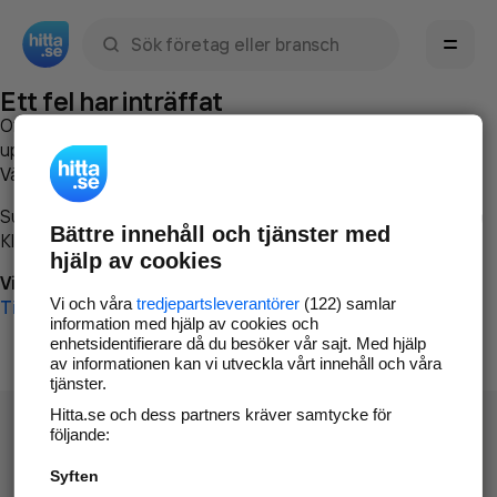
Sök namn, gata, ort, telefon, företag, sökord
Ett fel har inträffat
Om du vill kan du
kontakta hitta.se
och beskriva hur felet
uppstod så att vi lättare och snabbare kan avhjälpa det.
Vänligen försök med följande:
Surfa till
www.hitta.se
Bättre innehåll och tjänster med
Klicka på
Tillbaka-knappen
i webbläsaren och försök igen
hjälp av cookies
Vi beklagar besväret!
Vi och våra
tredjepartsleverantörer
(122) samlar
Till startsidan
information med hjälp av cookies och
enhetsidentifierare då du besöker vår sajt. Med hjälp
av informationen kan vi utveckla vårt innehåll och våra
tjänster.
Hitta.se och dess partners kräver samtycke för
följande:
Syften
Hitta.se - Gratis nummerupplysning.