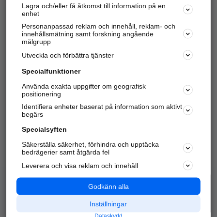
Lagra och/eller få åtkomst till information på en
Sök företag, personer och platser.
enhet
Personanpassad reklam och innehåll, reklam- och
Hitta telefonnummer, adresser, företagsinfo mm.
innehållsmätning samt forskning angående
målgrupp
Utveckla och förbättra tjänster
Marknadsför företaget
på hitta.se
Specialfunktioner
Använda exakta uppgifter om geografisk
Kom igång och annonsera mot
positionering
nya kunder och
Identifiera enheter baserat på information som aktivt
samarbetspartners nära dig.
begärs
Läs mer här
Specialsyften
Säkerställa säkerhet, förhindra och upptäcka
Alla kategorier
Populära sökningar
bedrägerier samt åtgärda fel
Leverera och visa reklam och innehåll
API & Kartor
Annonsera
Logga in
Integritet
Godkänn alla
Om oss
Nödnummer
Inställningar
Dataskydd