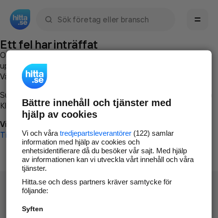
Sök namn, gata, ort, telefon, företag, sökord
Ett fel har inträffat
Om du vill kan du
kontakta hitta.se
och beskriva hur felet
uppstod så att vi lättare och snabbare kan avhjälpa det.
Vänligen försök med följande:
Surfa till
www.hitta.se
Bättre innehåll och tjänster med
Klicka på
Tillbaka-knappen
i webbläsaren och försök igen
hjälp av cookies
Vi beklagar besväret!
Vi och våra
tredjepartsleverantörer
(122) samlar
Till startsidan
information med hjälp av cookies och
enhetsidentifierare då du besöker vår sajt. Med hjälp
av informationen kan vi utveckla vårt innehåll och våra
tjänster.
Hitta.se och dess partners kräver samtycke för
följande:
Syften
Hitta.se - Gratis nummerupplysning.