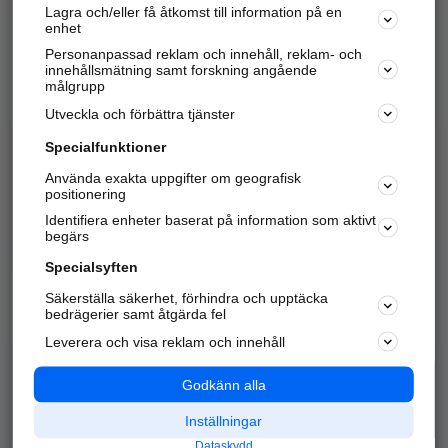
Lagra och/eller få åtkomst till information på en
Sök företag, personer och platser.
enhet
Personanpassad reklam och innehåll, reklam- och
Hitta telefonnummer, adresser, företagsinfo mm.
innehållsmätning samt forskning angående
målgrupp
Utveckla och förbättra tjänster
Marknadsför företaget
på hitta.se
Specialfunktioner
Använda exakta uppgifter om geografisk
Kom igång och annonsera mot
positionering
nya kunder och
Identifiera enheter baserat på information som aktivt
samarbetspartners nära dig.
begärs
Läs mer här
Specialsyften
Säkerställa säkerhet, förhindra och upptäcka
Alla kategorier
Populära sökningar
bedrägerier samt åtgärda fel
Leverera och visa reklam och innehåll
API & Kartor
Annonsera
Logga in
Integritet
Godkänn alla
Om oss
Nödnummer
Inställningar
Dataskydd