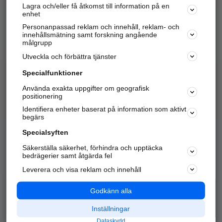
Lagra och/eller få åtkomst till information på en
Sök företag, personer och platser.
enhet
Personanpassad reklam och innehåll, reklam- och
Hitta telefonnummer, adresser, företagsinfo mm.
innehållsmätning samt forskning angående
målgrupp
Utveckla och förbättra tjänster
Marknadsför företaget
på hitta.se
Specialfunktioner
Använda exakta uppgifter om geografisk
Kom igång och annonsera mot
positionering
nya kunder och
Identifiera enheter baserat på information som aktivt
samarbetspartners nära dig.
begärs
Läs mer här
Specialsyften
Säkerställa säkerhet, förhindra och upptäcka
Alla kategorier
Populära sökningar
bedrägerier samt åtgärda fel
Leverera och visa reklam och innehåll
API & Kartor
Annonsera
Logga in
Integritet
Godkänn alla
Om oss
Nödnummer
Inställningar
Dataskydd