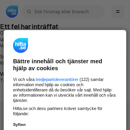
Sök namn, gata, ort, telefon, företag, sökord
Ett fel har inträffat
Om du vill kan du
kontakta hitta.se
och beskriva hur felet
uppstod så att vi lättare och snabbare kan avhjälpa det.
Vänligen försök med följande:
Surfa till
www.hitta.se
Bättre innehåll och tjänster med
Klicka på
Tillbaka-knappen
i webbläsaren och försök igen
hjälp av cookies
Vi beklagar besväret!
Vi och våra
tredjepartsleverantörer
(122) samlar
Till startsidan
information med hjälp av cookies och
enhetsidentifierare då du besöker vår sajt. Med hjälp
av informationen kan vi utveckla vårt innehåll och våra
tjänster.
Hitta.se och dess partners kräver samtycke för
följande:
Syften
Hitta.se - Gratis nummerupplysning.