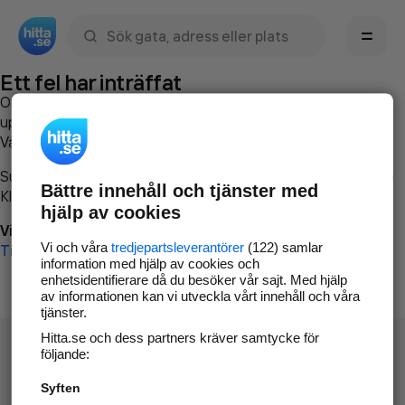
Sök namn, gata, ort, telefon, företag, sökord
Ett fel har inträffat
Om du vill kan du
kontakta hitta.se
och beskriva hur felet
uppstod så att vi lättare och snabbare kan avhjälpa det.
Vänligen försök med följande:
Surfa till
www.hitta.se
Bättre innehåll och tjänster med
Klicka på
Tillbaka-knappen
i webbläsaren och försök igen
hjälp av cookies
Vi beklagar besväret!
Vi och våra
tredjepartsleverantörer
(122) samlar
Till startsidan
information med hjälp av cookies och
enhetsidentifierare då du besöker vår sajt. Med hjälp
av informationen kan vi utveckla vårt innehåll och våra
tjänster.
Hitta.se och dess partners kräver samtycke för
följande:
Syften
Hitta.se - Gratis nummerupplysning.