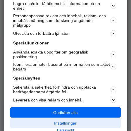
Lagra och/eller få åtkomst till information på en
Sök företag, personer och platser.
enhet
Personanpassad reklam och innehåll, reklam- och
Hitta telefonnummer, adresser, företagsinfo mm.
innehållsmätning samt forskning angående
målgrupp
Utveckla och förbättra tjänster
Marknadsför företaget
på hitta.se
Specialfunktioner
Använda exakta uppgifter om geografisk
Kom igång och annonsera mot
positionering
nya kunder och
Identifiera enheter baserat på information som aktivt
samarbetspartners nära dig.
begärs
Läs mer här
Specialsyften
Säkerställa säkerhet, förhindra och upptäcka
Alla kategorier
Populära sökningar
bedrägerier samt åtgärda fel
Leverera och visa reklam och innehåll
API & Kartor
Annonsera
Logga in
Integritet
Godkänn alla
Om oss
Nödnummer
Inställningar
Dataskydd