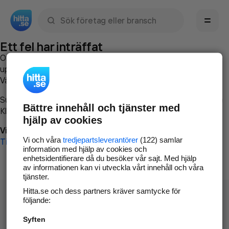
Sök namn, gata, ort, telefon, företag, sökord
Ett fel har inträffat
Om du vill kan du
kontakta hitta.se
och beskriva hur felet
uppstod så att vi lättare och snabbare kan avhjälpa det.
Vänligen försök med följande:
Surfa till
www.hitta.se
Bättre innehåll och tjänster med
Klicka på
Tillbaka-knappen
i webbläsaren och försök igen
hjälp av cookies
Vi beklagar besväret!
Vi och våra
tredjepartsleverantörer
(122) samlar
Till startsidan
information med hjälp av cookies och
enhetsidentifierare då du besöker vår sajt. Med hjälp
av informationen kan vi utveckla vårt innehåll och våra
tjänster.
Hitta.se och dess partners kräver samtycke för
följande:
Syften
Hitta.se - Gratis nummerupplysning.