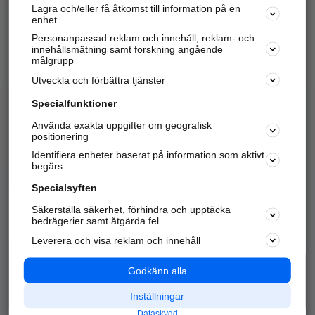
Lagra och/eller få åtkomst till information på en
Sök företag, personer och platser.
enhet
Personanpassad reklam och innehåll, reklam- och
Hitta telefonnummer, adresser, företagsinfo mm.
innehållsmätning samt forskning angående
målgrupp
Utveckla och förbättra tjänster
Marknadsför företaget
på hitta.se
Specialfunktioner
Använda exakta uppgifter om geografisk
Kom igång och annonsera mot
positionering
nya kunder och
Identifiera enheter baserat på information som aktivt
samarbetspartners nära dig.
begärs
Läs mer här
Specialsyften
Säkerställa säkerhet, förhindra och upptäcka
Alla kategorier
Populära sökningar
bedrägerier samt åtgärda fel
Leverera och visa reklam och innehåll
API & Kartor
Annonsera
Logga in
Integritet
Godkänn alla
Om oss
Nödnummer
Inställningar
Dataskydd