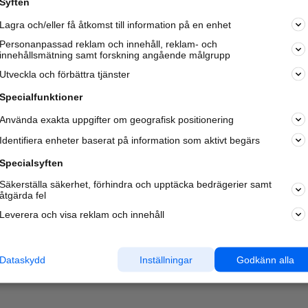
Syften
Kom igång och annonsera mot
Lagra och/eller få åtkomst till information på en enhet
nya kunder och
samarbetspartners nära dig.
Personanpassad reklam och innehåll, reklam- och
innehållsmätning samt forskning angående målgrupp
Läs mer här
Utveckla och förbättra tjänster
Specialfunktioner
Använda exakta uppgifter om geografisk positionering
Identifiera enheter baserat på information som aktivt begärs
Specialsyften
Säkerställa säkerhet, förhindra och upptäcka bedrägerier samt
åtgärda fel
Leverera och visa reklam och innehåll
Dataskydd
Inställningar
Godkänn alla