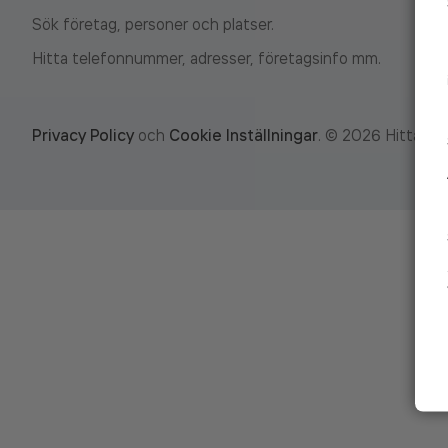
Sök företag, personer och platser.
Hitta telefonnummer, adresser, företagsinfo mm.
Privacy Policy
och
Cookie Inställningar
.
©
2026
Hitta.se