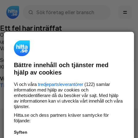
Sök namn, gata, ort, telefon, företag, sökord
Ett fel har inträffat
Om du vill kan du
kontakta hitta.se
och beskriva hur felet
uppstod så att vi lättare och snabbare kan avhjälpa det.
Vänligen försök med följande:
Surfa till
www.hitta.se
Bättre innehåll och tjänster med
Klicka på
Tillbaka-knappen
i webbläsaren och försök igen
hjälp av cookies
Vi beklagar besväret!
Vi och våra
tredjepartsleverantörer
(122) samlar
Till startsidan
information med hjälp av cookies och
enhetsidentifierare då du besöker vår sajt. Med hjälp
av informationen kan vi utveckla vårt innehåll och våra
tjänster.
Hitta.se och dess partners kräver samtycke för
följande:
Syften
Hitta.se - Gratis nummerupplysning.