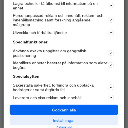
Lagra och/eller få åtkomst till information på en
Sök företag, personer och platser.
enhet
Personanpassad reklam och innehåll, reklam- och
Hitta telefonnummer, adresser, företagsinfo mm.
innehållsmätning samt forskning angående
målgrupp
Utveckla och förbättra tjänster
Marknadsför företaget
på hitta.se
Specialfunktioner
Använda exakta uppgifter om geografisk
Kom igång och annonsera mot
positionering
nya kunder och
Identifiera enheter baserat på information som aktivt
samarbetspartners nära dig.
begärs
Läs mer här
Specialsyften
Säkerställa säkerhet, förhindra och upptäcka
Alla kategorier
Populära sökningar
bedrägerier samt åtgärda fel
Leverera och visa reklam och innehåll
API & Kartor
Annonsera
Logga in
Integritet
Godkänn alla
Om oss
Nödnummer
Inställningar
Dataskydd