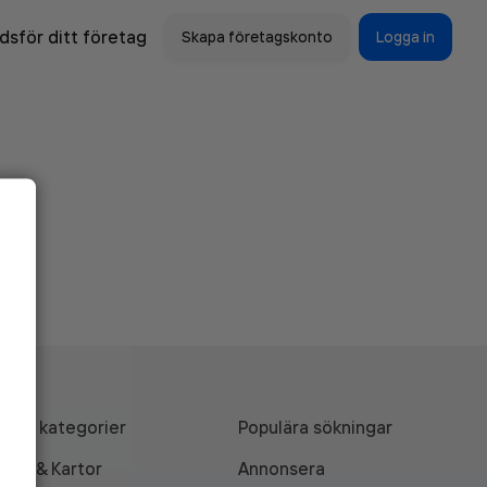
sför ditt företag
Skapa företagskonto
Logga in
Alla kategorier
Populära sökningar
API & Kartor
Annonsera