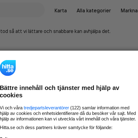
Karta
Alla kategorier
Marknad
tod så att vi lättare och snabbare kan avhjälpa det.
Bättre innehåll och tjänster med hjälp av
cookies
Vi och våra
tredjepartsleverantörer
(122) samlar information med
hjälp av cookies och enhetsidentifierare då du besöker vår sajt. Med
hjälp av informationen kan vi utveckla vårt innehåll och våra tjänster.
Marknadsför företaget på
Hitta.se och dess partners kräver samtycke för följande:
hitta.se