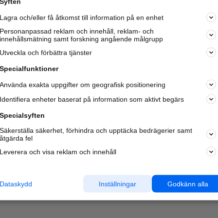
Syften
Kom igång och annonsera mot
Lagra och/eller få åtkomst till information på en enhet
nya kunder och
samarbetspartners nära dig.
Personanpassad reklam och innehåll, reklam- och
innehållsmätning samt forskning angående målgrupp
Läs mer här
Utveckla och förbättra tjänster
Specialfunktioner
Använda exakta uppgifter om geografisk positionering
Identifiera enheter baserat på information som aktivt begärs
Specialsyften
Säkerställa säkerhet, förhindra och upptäcka bedrägerier samt
åtgärda fel
Leverera och visa reklam och innehåll
Dataskydd
Inställningar
Godkänn alla