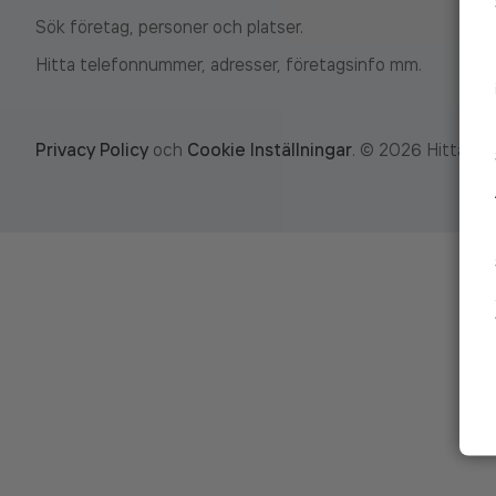
Sök företag, personer och platser.
Hitta telefonnummer, adresser, företagsinfo mm.
Privacy Policy
och
Cookie Inställningar
.
©
2026
Hitta.se