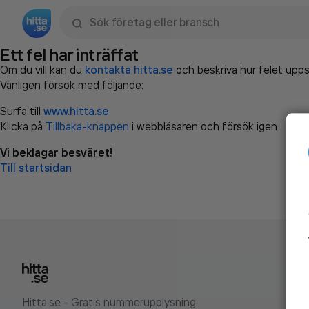
Sök namn, gata, ort, telefon, företag, sökord
Ett fel har inträffat
Om du vill kan du
kontakta hitta.se
och beskriva hur felet upps
Vänligen försök med följande:
Surfa till
www.hitta.se
Klicka på
Tillbaka-knappen
i webbläsaren och försök igen
Vi beklagar besväret!
Till startsidan
Hitta.se - Gratis nummerupplysning.