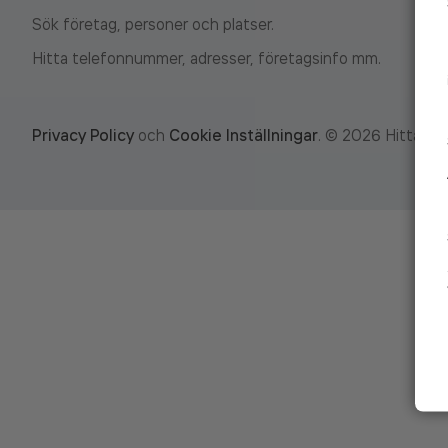
Sök företag, personer och platser.
Hitta telefonnummer, adresser, företagsinfo mm.
Privacy Policy
och
Cookie Inställningar
.
©
2026
Hitta.se