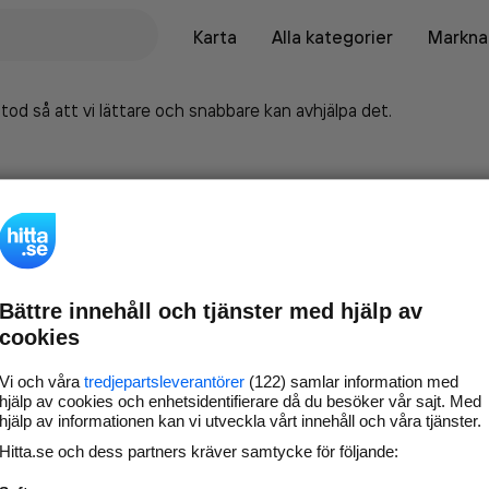
Karta
Alla kategorier
Marknad
tod så att vi lättare och snabbare kan avhjälpa det.
Bättre innehåll och tjänster med hjälp av
cookies
Vi och våra
tredjepartsleverantörer
(122) samlar information med
hjälp av cookies och enhetsidentifierare då du besöker vår sajt. Med
hjälp av informationen kan vi utveckla vårt innehåll och våra tjänster.
Marknadsför företaget på
Hitta.se och dess partners kräver samtycke för följande:
hitta.se