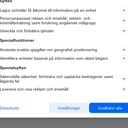
Syften
Kom igång och annonsera mot
Lagra och/eller få åtkomst till information på en enhet
nya kunder och
samarbetspartners nära dig.
Personanpassad reklam och innehåll, reklam- och
innehållsmätning samt forskning angående målgrupp
Läs mer här
Utveckla och förbättra tjänster
Specialfunktioner
Använda exakta uppgifter om geografisk positionering
Identifiera enheter baserat på information som aktivt begärs
Specialsyften
Säkerställa säkerhet, förhindra och upptäcka bedrägerier samt
åtgärda fel
Leverera och visa reklam och innehåll
Dataskydd
Inställningar
Godkänn alla