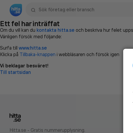
Sök namn, gata, ort, telefon, företag, sökord
Ett fel har inträffat
Om du vill kan du
kontakta hitta.se
och beskriva hur felet upps
Vänligen försök med följande:
Surfa till
www.hitta.se
Klicka på
Tillbaka-knappen
i webbläsaren och försök igen
Vi beklagar besväret!
Till startsidan
Hitta.se - Gratis nummerupplysning.