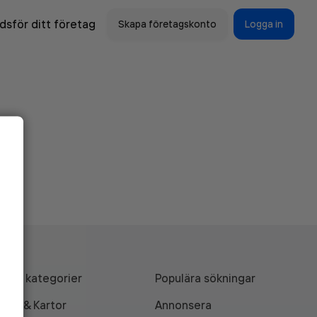
sför ditt företag
Skapa företagskonto
Logga in
Alla kategorier
Populära sökningar
API & Kartor
Annonsera