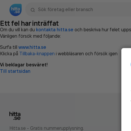
Sök namn, gata, ort, telefon, företag, sökord
Ett fel har inträffat
Om du vill kan du
kontakta hitta.se
och beskriva hur felet upps
Vänligen försök med följande:
Surfa till
www.hitta.se
Klicka på
Tillbaka-knappen
i webbläsaren och försök igen
Vi beklagar besväret!
Till startsidan
Hitta.se - Gratis nummerupplysning.