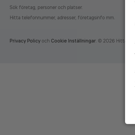
Sök företag, personer och platser.
Hitta telefonnummer, adresser, företagsinfo mm.
Privacy Policy
och
Cookie Inställningar
.
©
2026
Hitta.se