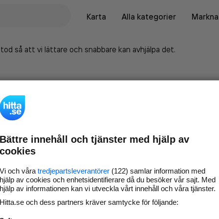
Karta
Alla kategorier
Marknad
tod så att vi lättare och snabbare kan avhjälpa det.
Bättre innehåll och tjänster med hjälp av
cookies
Vi och våra
tredjepartsleverantörer
(122) samlar information med
hjälp av cookies och enhetsidentifierare då du besöker vår sajt. Med
hjälp av informationen kan vi utveckla vårt innehåll och våra tjänster.
Marknadsför företaget på
Hitta.se och dess partners kräver samtycke för följande:
hitta.se