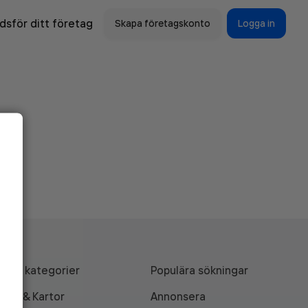
sför ditt företag
Skapa företagskonto
Logga in
Alla kategorier
Populära sökningar
API & Kartor
Annonsera