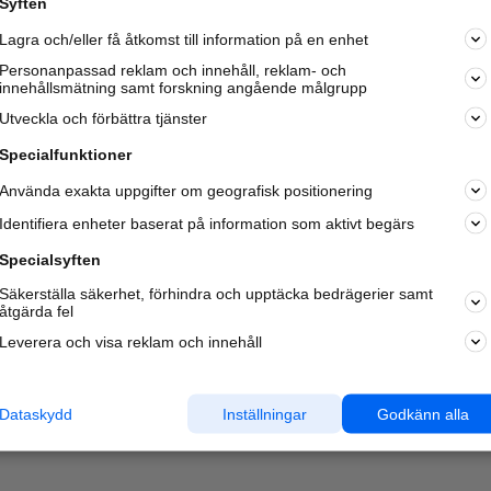
Syften
Kom igång och annonsera mot
Lagra och/eller få åtkomst till information på en enhet
nya kunder och
samarbetspartners nära dig.
Personanpassad reklam och innehåll, reklam- och
innehållsmätning samt forskning angående målgrupp
Läs mer här
Utveckla och förbättra tjänster
Specialfunktioner
Använda exakta uppgifter om geografisk positionering
Identifiera enheter baserat på information som aktivt begärs
Specialsyften
Säkerställa säkerhet, förhindra och upptäcka bedrägerier samt
åtgärda fel
Leverera och visa reklam och innehåll
Dataskydd
Inställningar
Godkänn alla