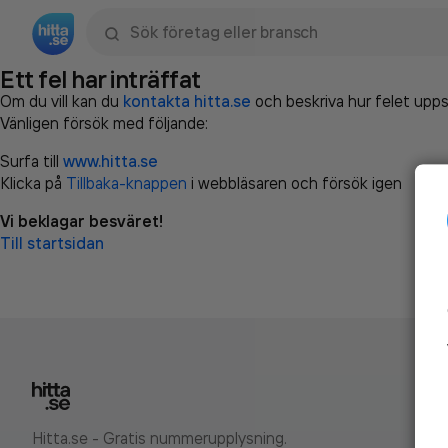
Sök namn, gata, ort, telefon, företag, sökord
Ett fel har inträffat
Om du vill kan du
kontakta hitta.se
och beskriva hur felet upps
Vänligen försök med följande:
Surfa till
www.hitta.se
Klicka på
Tillbaka-knappen
i webbläsaren och försök igen
Vi beklagar besväret!
Till startsidan
Hitta.se - Gratis nummerupplysning.