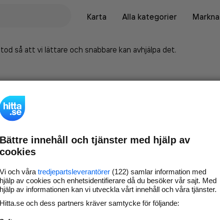
Karta
Alla kategorier
Marknad
tod så att vi lättare och snabbare kan avhjälpa det.
Bättre innehåll och tjänster med hjälp av
cookies
Vi och våra
tredjepartsleverantörer
(122) samlar information med
hjälp av cookies och enhetsidentifierare då du besöker vår sajt. Med
hjälp av informationen kan vi utveckla vårt innehåll och våra tjänster.
Marknadsför företaget på
Hitta.se och dess partners kräver samtycke för följande:
hitta.se