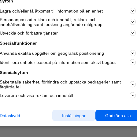
Syften
Kom igång och annonsera mot
Lagra och/eller få åtkomst till information på en enhet
nya kunder och
samarbetspartners nära dig.
Personanpassad reklam och innehåll, reklam- och
innehållsmätning samt forskning angående målgrupp
Läs mer här
Utveckla och förbättra tjänster
Specialfunktioner
Använda exakta uppgifter om geografisk positionering
Identifiera enheter baserat på information som aktivt begärs
Specialsyften
Säkerställa säkerhet, förhindra och upptäcka bedrägerier samt
åtgärda fel
Leverera och visa reklam och innehåll
Dataskydd
Inställningar
Godkänn alla