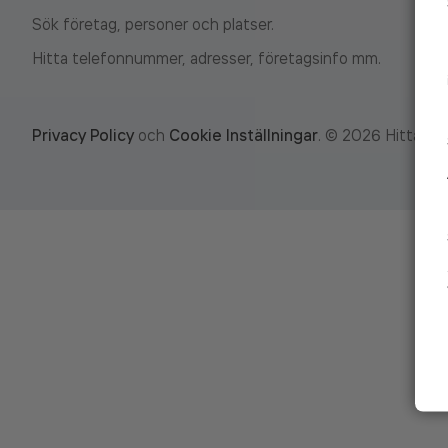
Sök företag, personer och platser.
Hitta telefonnummer, adresser, företagsinfo mm.
Privacy Policy
och
Cookie Inställningar
.
©
2026
Hitta.se