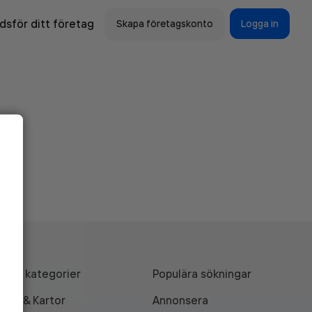
sför ditt företag
Skapa företagskonto
Logga in
Alla kategorier
Populära sökningar
API & Kartor
Annonsera