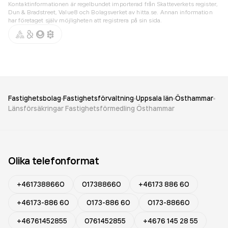
Kontaktinformationen är regelbundet importerad från Skatteverkets register,
Dun & Bradstreet, Value8 och Bolagsverket av hitta.se. Annan information
har företaget själv möjligheten att registrera på sin sida.
Fastighetsbolag
Fastighetsförvaltning
Uppsala län
Östhammar
Länsförsäkringar Fastighetsförmedling Östhammar
Olika telefonformat
+4617388660
017388660
+46173 886 60
+46173-886 60
0173-886 60
0173-88660
+46761452855
0761452855
+4676 145 28 55