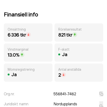
Finansiell info
Omsättning
Rörelseresultat
6 336 tkr
821 tkr
Vinstmarginal
F-skatt
Ja
13.0%
Momsregistrering
Antal anställda
Ja
2
Org.nr.
556841-7462
Juridiskt namn
Nordupplands