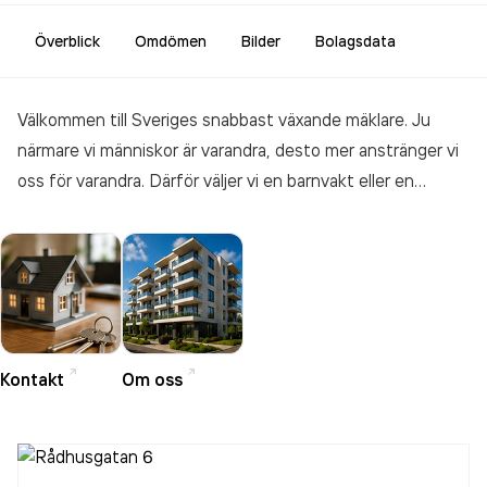
Överblick
Omdömen
Bilder
Bolagsdata
Välkommen till Sveriges snabbast växande mäklare. Ju
närmare vi människor är varandra, desto mer anstränger vi
oss för varandra. Därför väljer vi en barnvakt eller en
hantverkare vi känner. Vi tror att de bryr sig mer, gör ett
lite bättre jobb. Kanske är det förklaringen till varför
Länsförsäkringar växer snabbare än någon annan, att färre
och färre tror att en skräddarsydd kostym, stora ord och
en klädsam solbränna är löften om kvalitet. De litar på en
fastighetsmäklare som tillhör en organisation som ägs av
Kontakt
Om oss
sina kunder. Den mäklare som lever med och känner sina
kunder jobbar lite hårdare för dem.