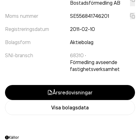
Bostadsförmedling AB
Moms nummer
SE556841746201
Registreringsdatum
2011-02-10
Bolagsform
Aktiebolag
SNI-bransch
68310
·
Förmedling avseende
fastighetsverksamhet
Årsredovisningar
Visa bolagsdata
Källor