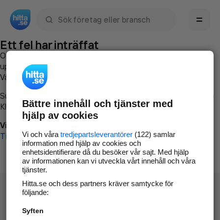
Sök namn, gata, ort, telefon, företag, sökord
Ett fel har inträffat
Om du vill kan du
kontakta hitta.se
och beskriva hur felet
uppstod så att vi lättare och snabbare kan avhjälpa det.
Vänligen försök med följande:
Surfa till
www.hitta.se
Bättre innehåll och tjänster med
Klicka på
Tillbaka-knappen
i webbläsaren och försök igen
hjälp av cookies
Vi beklagar besväret!
Vi och våra
tredjepartsleverantörer
(122) samlar
Till startsidan
information med hjälp av cookies och
enhetsidentifierare då du besöker vår sajt. Med hjälp
av informationen kan vi utveckla vårt innehåll och våra
tjänster.
Hitta.se och dess partners kräver samtycke för
följande:
Syften
Hitta.se - Gratis nummerupplysning.