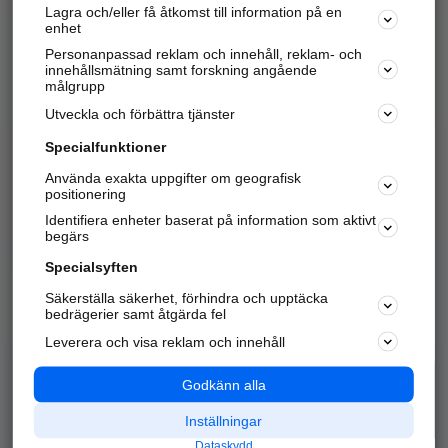
Lagra och/eller få åtkomst till information på en
Sök företag, personer och platser.
enhet
Personanpassad reklam och innehåll, reklam- och
Hitta telefonnummer, adresser, företagsinfo mm.
innehållsmätning samt forskning angående
målgrupp
Utveckla och förbättra tjänster
Marknadsför företaget
på hitta.se
Specialfunktioner
Använda exakta uppgifter om geografisk
Kom igång och annonsera mot
positionering
nya kunder och
Identifiera enheter baserat på information som aktivt
samarbetspartners nära dig.
begärs
Läs mer här
Specialsyften
Säkerställa säkerhet, förhindra och upptäcka
Alla kategorier
Populära sökningar
bedrägerier samt åtgärda fel
Leverera och visa reklam och innehåll
API & Kartor
Annonsera
Logga in
Integritet
Godkänn alla
Om oss
Nödnummer
Inställningar
Dataskydd