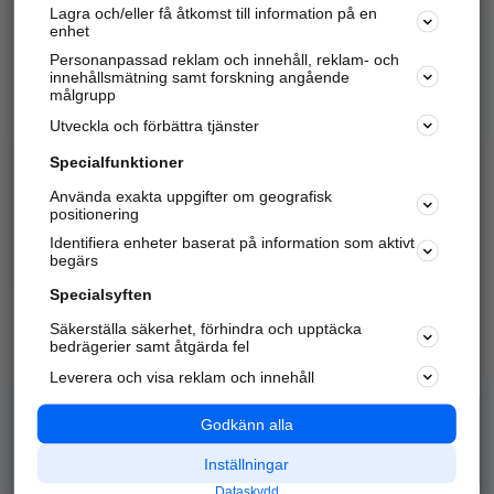
Lagra och/eller få åtkomst till information på en
Sök företag, personer och platser.
enhet
Personanpassad reklam och innehåll, reklam- och
Hitta telefonnummer, adresser, företagsinfo mm.
innehållsmätning samt forskning angående
målgrupp
Utveckla och förbättra tjänster
Marknadsför företaget
på hitta.se
Specialfunktioner
Använda exakta uppgifter om geografisk
Kom igång och annonsera mot
positionering
nya kunder och
Identifiera enheter baserat på information som aktivt
samarbetspartners nära dig.
begärs
Läs mer här
Specialsyften
Säkerställa säkerhet, förhindra och upptäcka
Alla kategorier
Populära sökningar
bedrägerier samt åtgärda fel
Leverera och visa reklam och innehåll
API & Kartor
Annonsera
Logga in
Integritet
Godkänn alla
Om oss
Nödnummer
Inställningar
Dataskydd