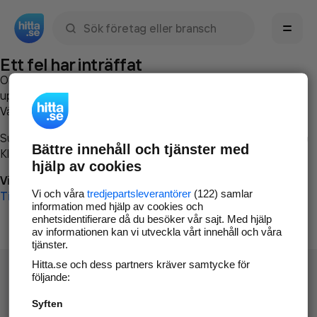
Sök namn, gata, ort, telefon, företag, sökord
Ett fel har inträffat
Om du vill kan du
kontakta hitta.se
och beskriva hur felet
uppstod så att vi lättare och snabbare kan avhjälpa det.
Vänligen försök med följande:
Surfa till
www.hitta.se
Bättre innehåll och tjänster med
Klicka på
Tillbaka-knappen
i webbläsaren och försök igen
hjälp av cookies
Vi beklagar besväret!
Vi och våra
tredjepartsleverantörer
(122) samlar
Till startsidan
information med hjälp av cookies och
enhetsidentifierare då du besöker vår sajt. Med hjälp
av informationen kan vi utveckla vårt innehåll och våra
tjänster.
Hitta.se och dess partners kräver samtycke för
följande:
Syften
Hitta.se - Gratis nummerupplysning.