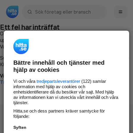
Sök namn, gata, ort, telefon, företag, sökord
Ett fel har inträffat
Om du vill kan du
kontakta hitta.se
och beskriva hur felet
uppstod så att vi lättare och snabbare kan avhjälpa det.
Vänligen försök med följande:
Surfa till
www.hitta.se
Bättre innehåll och tjänster med
Klicka på
Tillbaka-knappen
i webbläsaren och försök igen
hjälp av cookies
Vi beklagar besväret!
Vi och våra
tredjepartsleverantörer
(122) samlar
Till startsidan
information med hjälp av cookies och
enhetsidentifierare då du besöker vår sajt. Med hjälp
av informationen kan vi utveckla vårt innehåll och våra
tjänster.
Hitta.se och dess partners kräver samtycke för
följande:
Syften
Hitta.se - Gratis nummerupplysning.