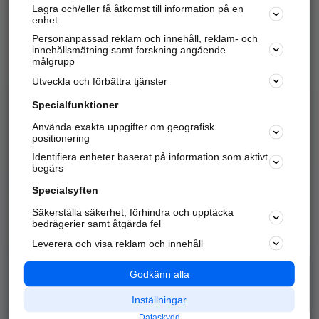
Lagra och/eller få åtkomst till information på en
Sök företag, personer och platser.
enhet
Personanpassad reklam och innehåll, reklam- och
Hitta telefonnummer, adresser, företagsinfo mm.
innehållsmätning samt forskning angående
målgrupp
Utveckla och förbättra tjänster
Marknadsför företaget
på hitta.se
Specialfunktioner
Använda exakta uppgifter om geografisk
Kom igång och annonsera mot
positionering
nya kunder och
Identifiera enheter baserat på information som aktivt
samarbetspartners nära dig.
begärs
Läs mer här
Specialsyften
Säkerställa säkerhet, förhindra och upptäcka
Alla kategorier
Populära sökningar
bedrägerier samt åtgärda fel
Leverera och visa reklam och innehåll
API & Kartor
Annonsera
Logga in
Integritet
Godkänn alla
Om oss
Nödnummer
Inställningar
Dataskydd