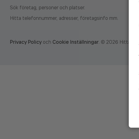
Sök företag, personer och platser.
Hitta telefonnummer, adresser, företagsinfo mm.
Privacy Policy
och
Cookie Inställningar
.
©
2026
Hitta.se