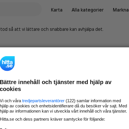
Karta
Alla kategorier
Marknad
tod så att vi lättare och snabbare kan avhjälpa det.
Bättre innehåll och tjänster med hjälp av
cookies
Vi och våra
tredjepartsleverantörer
(122) samlar information med
hjälp av cookies och enhetsidentifierare då du besöker vår sajt. Med
hjälp av informationen kan vi utveckla vårt innehåll och våra tjänster.
Marknadsför företaget på
Hitta.se och dess partners kräver samtycke för följande:
hitta.se