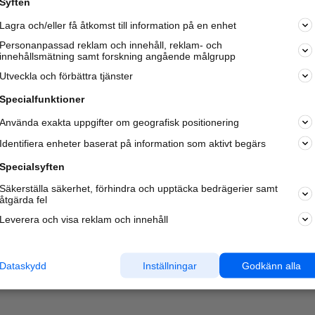
Syften
Kom igång och annonsera mot
Lagra och/eller få åtkomst till information på en enhet
nya kunder och
samarbetspartners nära dig.
Personanpassad reklam och innehåll, reklam- och
innehållsmätning samt forskning angående målgrupp
Läs mer här
Utveckla och förbättra tjänster
Specialfunktioner
Använda exakta uppgifter om geografisk positionering
Identifiera enheter baserat på information som aktivt begärs
Specialsyften
Säkerställa säkerhet, förhindra och upptäcka bedrägerier samt
åtgärda fel
Leverera och visa reklam och innehåll
Dataskydd
Inställningar
Godkänn alla