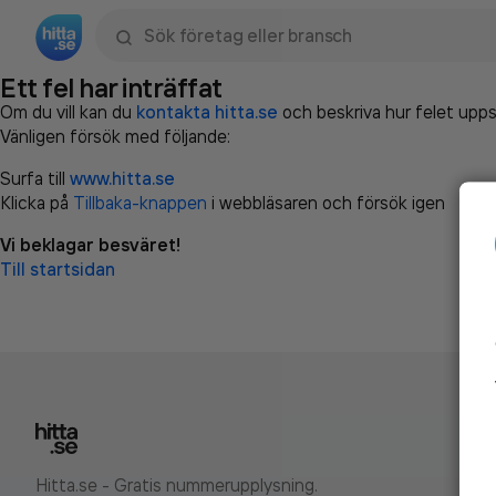
Sök namn, gata, ort, telefon, företag, sökord
Ett fel har inträffat
Om du vill kan du
kontakta hitta.se
och beskriva hur felet upps
Vänligen försök med följande:
Surfa till
www.hitta.se
Klicka på
Tillbaka-knappen
i webbläsaren och försök igen
Vi beklagar besväret!
Till startsidan
Hitta.se - Gratis nummerupplysning.