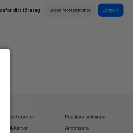
sför ditt företag
Skapa företagskonto
Logga in
Alla kategorier
Populära sökningar
API & Kartor
Annonsera