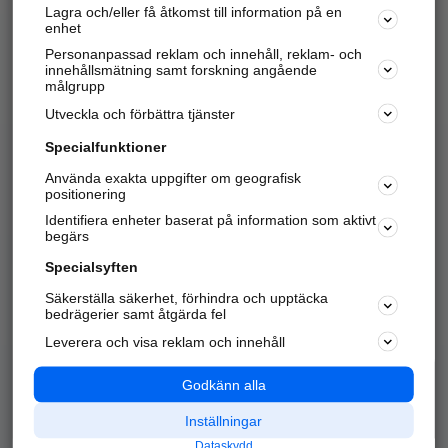
Lagra och/eller få åtkomst till information på en
Sök företag, personer och platser.
enhet
Personanpassad reklam och innehåll, reklam- och
Hitta telefonnummer, adresser, företagsinfo mm.
innehållsmätning samt forskning angående
målgrupp
Utveckla och förbättra tjänster
Marknadsför företaget
på hitta.se
Specialfunktioner
Använda exakta uppgifter om geografisk
Kom igång och annonsera mot
positionering
nya kunder och
Identifiera enheter baserat på information som aktivt
samarbetspartners nära dig.
begärs
Läs mer här
Specialsyften
Säkerställa säkerhet, förhindra och upptäcka
Alla kategorier
Populära sökningar
bedrägerier samt åtgärda fel
Leverera och visa reklam och innehåll
API & Kartor
Annonsera
Logga in
Integritet
Godkänn alla
Om oss
Nödnummer
Inställningar
Dataskydd