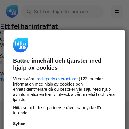
Sök namn, gata, ort, telefon, företag, sökord
Ett fel har inträffat
Om du vill kan du
kontakta hitta.se
och beskriva hur felet
uppstod så att vi lättare och snabbare kan avhjälpa det.
Vänligen försök med följande:
Surfa till
www.hitta.se
Bättre innehåll och tjänster med
Klicka på
Tillbaka-knappen
i webbläsaren och försök igen
hjälp av cookies
Vi beklagar besväret!
Vi och våra
tredjepartsleverantörer
(122) samlar
Till startsidan
information med hjälp av cookies och
enhetsidentifierare då du besöker vår sajt. Med hjälp
av informationen kan vi utveckla vårt innehåll och våra
tjänster.
Hitta.se och dess partners kräver samtycke för
följande:
Syften
Hitta.se - Gratis nummerupplysning.