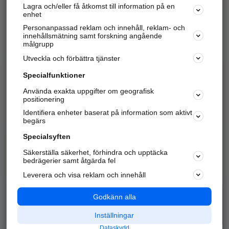
Lagra och/eller få åtkomst till information på en
Sök företag, personer och platser.
enhet
Personanpassad reklam och innehåll, reklam- och
Hitta telefonnummer, adresser, företagsinfo mm.
innehållsmätning samt forskning angående
målgrupp
Utveckla och förbättra tjänster
Marknadsför företaget
på hitta.se
Specialfunktioner
Använda exakta uppgifter om geografisk
Kom igång och annonsera mot
positionering
nya kunder och
Identifiera enheter baserat på information som aktivt
samarbetspartners nära dig.
begärs
Läs mer här
Specialsyften
Säkerställa säkerhet, förhindra och upptäcka
Alla kategorier
Populära sökningar
bedrägerier samt åtgärda fel
Leverera och visa reklam och innehåll
API & Kartor
Annonsera
Logga in
Integritet
Godkänn alla
Om oss
Nödnummer
Inställningar
Dataskydd