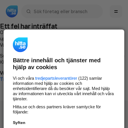
Sök namn, gata, ort, telefon, företag, sökord
Ett fel har inträffat
Om du vill kan du
kontakta hitta.se
och beskriva hur felet
uppstod så att vi lättare och snabbare kan avhjälpa det.
Vänligen försök med följande:
Surfa till
www.hitta.se
Bättre innehåll och tjänster med
Klicka på
Tillbaka-knappen
i webbläsaren och försök igen
hjälp av cookies
Vi beklagar besväret!
Vi och våra
tredjepartsleverantörer
(122) samlar
Till startsidan
information med hjälp av cookies och
enhetsidentifierare då du besöker vår sajt. Med hjälp
av informationen kan vi utveckla vårt innehåll och våra
tjänster.
Hitta.se och dess partners kräver samtycke för
följande:
Syften
Hitta.se - Gratis nummerupplysning.