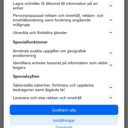
Lagra och/eller få åtkomst till information på en
Sök företag, personer och platser.
enhet
Personanpassad reklam och innehåll, reklam- och
Hitta telefonnummer, adresser, företagsinfo mm.
innehållsmätning samt forskning angående
målgrupp
Utveckla och förbättra tjänster
Marknadsför företaget
på hitta.se
Specialfunktioner
Använda exakta uppgifter om geografisk
Kom igång och annonsera mot
positionering
nya kunder och
Identifiera enheter baserat på information som aktivt
samarbetspartners nära dig.
begärs
Läs mer här
Specialsyften
Säkerställa säkerhet, förhindra och upptäcka
Alla kategorier
Populära sökningar
bedrägerier samt åtgärda fel
Leverera och visa reklam och innehåll
API & Kartor
Annonsera
Logga in
Integritet
Godkänn alla
Om oss
Nödnummer
Inställningar
Dataskydd