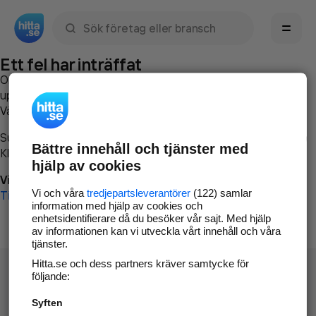
Sök namn, gata, ort, telefon, företag, sökord
Ett fel har inträffat
Om du vill kan du
kontakta hitta.se
och beskriva hur felet
uppstod så att vi lättare och snabbare kan avhjälpa det.
Vänligen försök med följande:
Surfa till
www.hitta.se
Bättre innehåll och tjänster med
Klicka på
Tillbaka-knappen
i webbläsaren och försök igen
hjälp av cookies
Vi beklagar besväret!
Vi och våra
tredjepartsleverantörer
(122) samlar
Till startsidan
information med hjälp av cookies och
enhetsidentifierare då du besöker vår sajt. Med hjälp
av informationen kan vi utveckla vårt innehåll och våra
tjänster.
Hitta.se och dess partners kräver samtycke för
följande:
Syften
Hitta.se - Gratis nummerupplysning.