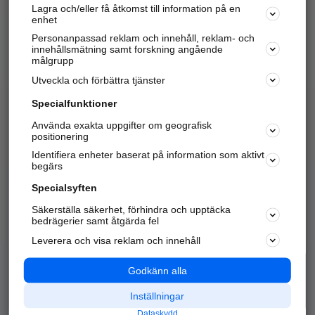
Lagra och/eller få åtkomst till information på en
Sök företag, personer och platser.
enhet
Personanpassad reklam och innehåll, reklam- och
Hitta telefonnummer, adresser, företagsinfo mm.
innehållsmätning samt forskning angående
målgrupp
Utveckla och förbättra tjänster
Marknadsför företaget
på hitta.se
Specialfunktioner
Använda exakta uppgifter om geografisk
Kom igång och annonsera mot
positionering
nya kunder och
Identifiera enheter baserat på information som aktivt
samarbetspartners nära dig.
begärs
Läs mer här
Specialsyften
Säkerställa säkerhet, förhindra och upptäcka
Alla kategorier
Populära sökningar
bedrägerier samt åtgärda fel
Leverera och visa reklam och innehåll
API & Kartor
Annonsera
Logga in
Integritet
Godkänn alla
Om oss
Nödnummer
Inställningar
Dataskydd