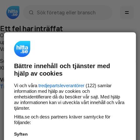
Sök namn, gata, ort, telefon, företag, sökord
Ett fel har inträffat
Om du vill kan du
kontakta hitta.se
och beskriva hur felet
uppstod så att vi lättare och snabbare kan avhjälpa det.
Vänligen försök med följande:
Surfa till
www.hitta.se
Bättre innehåll och tjänster med
Klicka på
Tillbaka-knappen
i webbläsaren och försök igen
hjälp av cookies
Vi beklagar besväret!
Vi och våra
tredjepartsleverantörer
(122) samlar
Till startsidan
information med hjälp av cookies och
enhetsidentifierare då du besöker vår sajt. Med hjälp
av informationen kan vi utveckla vårt innehåll och våra
tjänster.
Hitta.se och dess partners kräver samtycke för
följande:
Syften
Hitta.se - Gratis nummerupplysning.