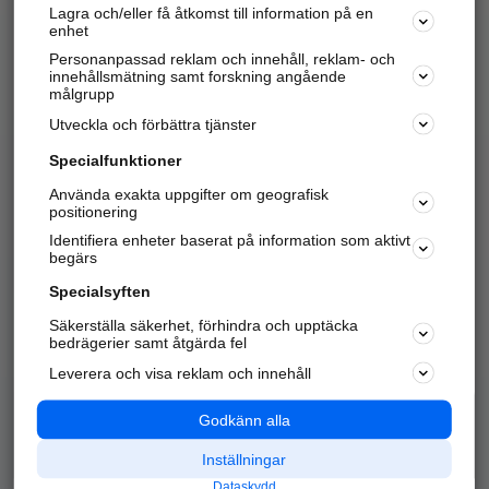
Lagra och/eller få åtkomst till information på en
Sök företag, personer och platser.
enhet
Personanpassad reklam och innehåll, reklam- och
Hitta telefonnummer, adresser, företagsinfo mm.
innehållsmätning samt forskning angående
målgrupp
Utveckla och förbättra tjänster
Marknadsför företaget
på hitta.se
Specialfunktioner
Använda exakta uppgifter om geografisk
Kom igång och annonsera mot
positionering
nya kunder och
Identifiera enheter baserat på information som aktivt
samarbetspartners nära dig.
begärs
Läs mer här
Specialsyften
Säkerställa säkerhet, förhindra och upptäcka
Alla kategorier
Populära sökningar
bedrägerier samt åtgärda fel
Leverera och visa reklam och innehåll
API & Kartor
Annonsera
Logga in
Integritet
Godkänn alla
Om oss
Nödnummer
Inställningar
Dataskydd