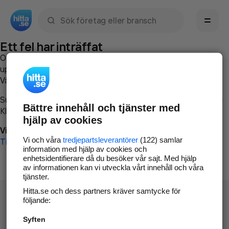
Sök namn, gata, ort, telefon, företag, sökord
Ett fel har inträffat
Om du vill kan du
kontakta hitta.se
och beskriva hur felet
uppstod så att vi lättare och snabbare kan avhjälpa det.
Vänligen försök med följande:
Surfa till
www.hitta.se
Bättre innehåll och tjänster med
Klicka på
Tillbaka-knappen
i webbläsaren och försök igen
hjälp av cookies
Vi beklagar besväret!
Vi och våra
tredjepartsleverantörer
(122) samlar
Till startsidan
information med hjälp av cookies och
enhetsidentifierare då du besöker vår sajt. Med hjälp
av informationen kan vi utveckla vårt innehåll och våra
tjänster.
Hitta.se och dess partners kräver samtycke för
följande:
Syften
Hitta.se - Gratis nummerupplysning.