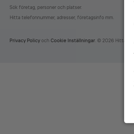
Sök företag, personer och platser.
Hitta telefonnummer, adresser, företagsinfo mm.
Privacy Policy
och
Cookie Inställningar
.
©
2026
Hitta.se