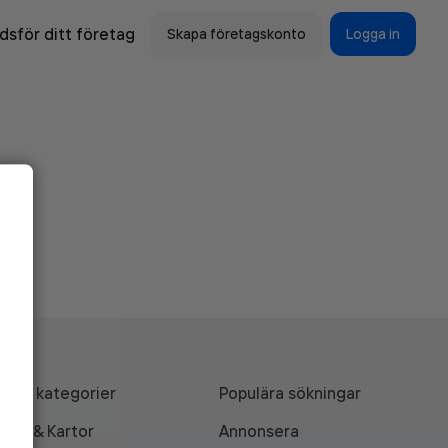
sför ditt företag
Skapa företagskonto
Logga in
Alla kategorier
Populära sökningar
API & Kartor
Annonsera