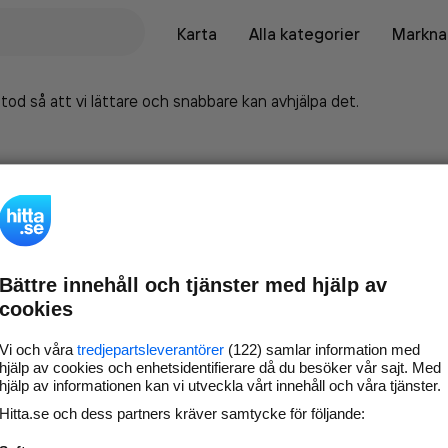
Karta
Alla kategorier
Marknad
tod så att vi lättare och snabbare kan avhjälpa det.
Bättre innehåll och tjänster med hjälp av
cookies
Vi och våra
tredjepartsleverantörer
(122) samlar information med
hjälp av cookies och enhetsidentifierare då du besöker vår sajt. Med
hjälp av informationen kan vi utveckla vårt innehåll och våra tjänster.
Marknadsför företaget på
Hitta.se och dess partners kräver samtycke för följande:
hitta.se