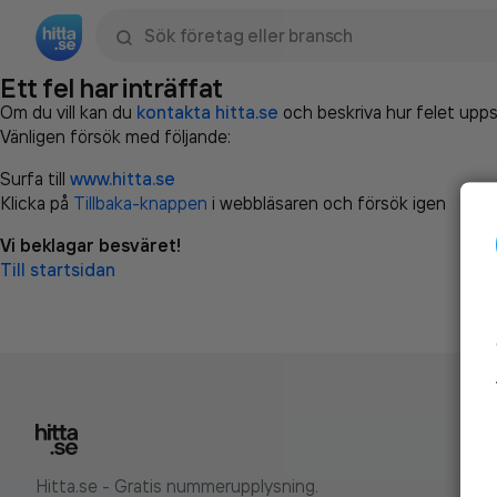
Sök namn, gata, ort, telefon, företag, sökord
Ett fel har inträffat
Om du vill kan du
kontakta hitta.se
och beskriva hur felet upps
Vänligen försök med följande:
Surfa till
www.hitta.se
Klicka på
Tillbaka-knappen
i webbläsaren och försök igen
Vi beklagar besväret!
Till startsidan
Hitta.se - Gratis nummerupplysning.