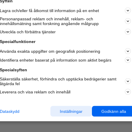
Syften
Kom igång och annonsera mot
Lagra och/eller få åtkomst till information på en enhet
nya kunder och
samarbetspartners nära dig.
Personanpassad reklam och innehåll, reklam- och
innehållsmätning samt forskning angående målgrupp
Läs mer här
Utveckla och förbättra tjänster
Specialfunktioner
Använda exakta uppgifter om geografisk positionering
Identifiera enheter baserat på information som aktivt begärs
Specialsyften
Säkerställa säkerhet, förhindra och upptäcka bedrägerier samt
åtgärda fel
Leverera och visa reklam och innehåll
Dataskydd
Inställningar
Godkänn alla