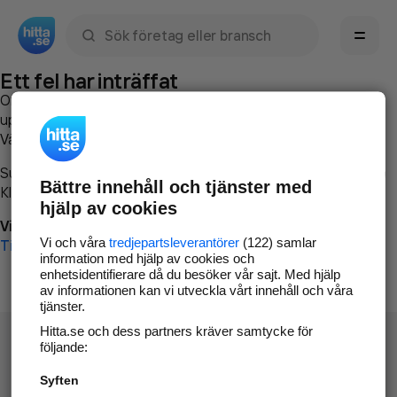
Sök namn, gata, ort, telefon, företag, sökord
Ett fel har inträffat
Om du vill kan du
kontakta hitta.se
och beskriva hur felet
uppstod så att vi lättare och snabbare kan avhjälpa det.
Vänligen försök med följande:
Surfa till
www.hitta.se
Bättre innehåll och tjänster med
Klicka på
Tillbaka-knappen
i webbläsaren och försök igen
hjälp av cookies
Vi beklagar besväret!
Vi och våra
tredjepartsleverantörer
(122) samlar
Till startsidan
information med hjälp av cookies och
enhetsidentifierare då du besöker vår sajt. Med hjälp
av informationen kan vi utveckla vårt innehåll och våra
tjänster.
Hitta.se och dess partners kräver samtycke för
följande:
Syften
Hitta.se - Gratis nummerupplysning.