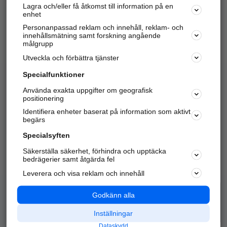
Lagra och/eller få åtkomst till information på en
Sök företag, personer och platser.
enhet
Personanpassad reklam och innehåll, reklam- och
Hitta telefonnummer, adresser, företagsinfo mm.
innehållsmätning samt forskning angående
målgrupp
Utveckla och förbättra tjänster
Marknadsför företaget
på hitta.se
Specialfunktioner
Använda exakta uppgifter om geografisk
Kom igång och annonsera mot
positionering
nya kunder och
Identifiera enheter baserat på information som aktivt
samarbetspartners nära dig.
begärs
Läs mer här
Specialsyften
Säkerställa säkerhet, förhindra och upptäcka
Alla kategorier
Populära sökningar
bedrägerier samt åtgärda fel
Leverera och visa reklam och innehåll
API & Kartor
Annonsera
Logga in
Integritet
Godkänn alla
Om oss
Nödnummer
Inställningar
Dataskydd