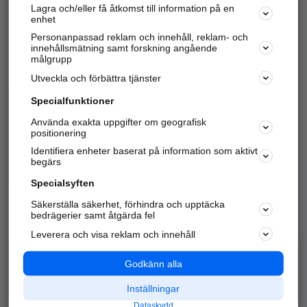
Lagra och/eller få åtkomst till information på en
Sök företag, personer och platser.
enhet
Personanpassad reklam och innehåll, reklam- och
Hitta telefonnummer, adresser, företagsinfo mm.
innehållsmätning samt forskning angående
målgrupp
Utveckla och förbättra tjänster
Marknadsför företaget
på hitta.se
Specialfunktioner
Använda exakta uppgifter om geografisk
Kom igång och annonsera mot
positionering
nya kunder och
Identifiera enheter baserat på information som aktivt
samarbetspartners nära dig.
begärs
Läs mer här
Specialsyften
Säkerställa säkerhet, förhindra och upptäcka
Alla kategorier
Populära sökningar
bedrägerier samt åtgärda fel
Leverera och visa reklam och innehåll
API & Kartor
Annonsera
Logga in
Integritet
Godkänn alla
Om oss
Nödnummer
Inställningar
Dataskydd