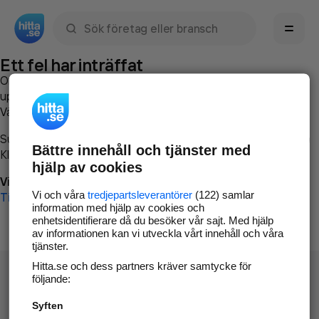
Sök namn, gata, ort, telefon, företag, sökord
Ett fel har inträffat
Om du vill kan du
kontakta hitta.se
och beskriva hur felet
uppstod så att vi lättare och snabbare kan avhjälpa det.
Vänligen försök med följande:
Surfa till
www.hitta.se
Bättre innehåll och tjänster med
Klicka på
Tillbaka-knappen
i webbläsaren och försök igen
hjälp av cookies
Vi beklagar besväret!
Vi och våra
tredjepartsleverantörer
(122) samlar
Till startsidan
information med hjälp av cookies och
enhetsidentifierare då du besöker vår sajt. Med hjälp
av informationen kan vi utveckla vårt innehåll och våra
tjänster.
Hitta.se och dess partners kräver samtycke för
följande:
Syften
Hitta.se - Gratis nummerupplysning.