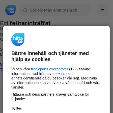
Sök namn, gata, ort, telefon, företag, sökord
Ett fel har inträffat
Om du vill kan du
kontakta hitta.se
och beskriva hur felet
uppstod så att vi lättare och snabbare kan avhjälpa det.
Vänligen försök med följande:
Surfa till
www.hitta.se
Bättre innehåll och tjänster med
Klicka på
Tillbaka-knappen
i webbläsaren och försök igen
hjälp av cookies
Vi beklagar besväret!
Vi och våra
tredjepartsleverantörer
(122) samlar
Till startsidan
information med hjälp av cookies och
enhetsidentifierare då du besöker vår sajt. Med hjälp
av informationen kan vi utveckla vårt innehåll och våra
tjänster.
Hitta.se och dess partners kräver samtycke för
följande:
Syften
Hitta.se - Gratis nummerupplysning.