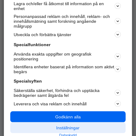
Lagra och/eller få åtkomst till information på en
Sök företag, personer och platser.
enhet
Personanpassad reklam och innehåll, reklam- och
Hitta telefonnummer, adresser, företagsinfo mm.
innehållsmätning samt forskning angående
målgrupp
Utveckla och förbättra tjänster
Marknadsför företaget
på hitta.se
Specialfunktioner
Använda exakta uppgifter om geografisk
Kom igång och annonsera mot
positionering
nya kunder och
Identifiera enheter baserat på information som aktivt
samarbetspartners nära dig.
begärs
Läs mer här
Specialsyften
Säkerställa säkerhet, förhindra och upptäcka
Alla kategorier
Populära sökningar
bedrägerier samt åtgärda fel
Leverera och visa reklam och innehåll
API & Kartor
Annonsera
Logga in
Integritet
Godkänn alla
Om oss
Nödnummer
Inställningar
Dataskydd