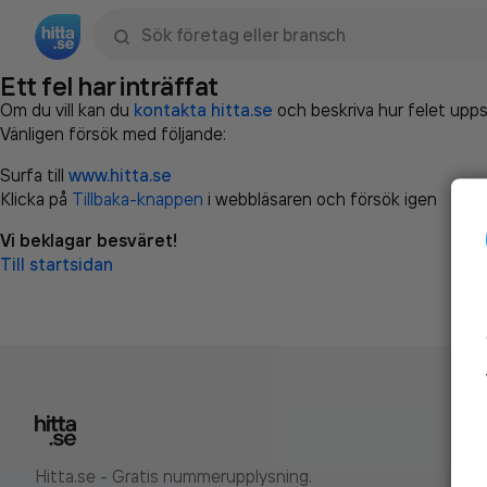
Sök namn, gata, ort, telefon, företag, sökord
Ett fel har inträffat
Om du vill kan du
kontakta hitta.se
och beskriva hur felet upps
Vänligen försök med följande:
Surfa till
www.hitta.se
Klicka på
Tillbaka-knappen
i webbläsaren och försök igen
Vi beklagar besväret!
Till startsidan
Hitta.se - Gratis nummerupplysning.