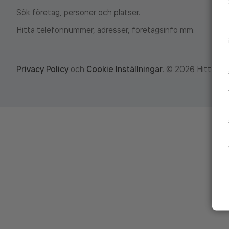
Sök företag, personer och platser.
Hitta telefonnummer, adresser, företagsinfo mm.
Privacy Policy
och
Cookie Inställningar
.
©
2026
Hitta.se