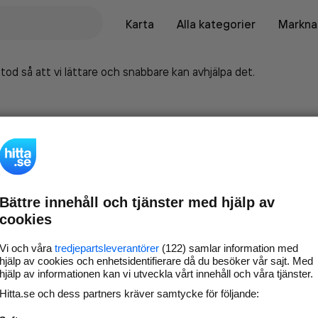
Karta
Alla kategorier
Marknad
tod så att vi lättare och snabbare kan avhjälpa det.
Bättre innehåll och tjänster med hjälp av
cookies
Vi och våra
tredjepartsleverantörer
(122) samlar information med
hjälp av cookies och enhetsidentifierare då du besöker vår sajt. Med
hjälp av informationen kan vi utveckla vårt innehåll och våra tjänster.
Marknadsför företaget på
Hitta.se och dess partners kräver samtycke för följande:
hitta.se