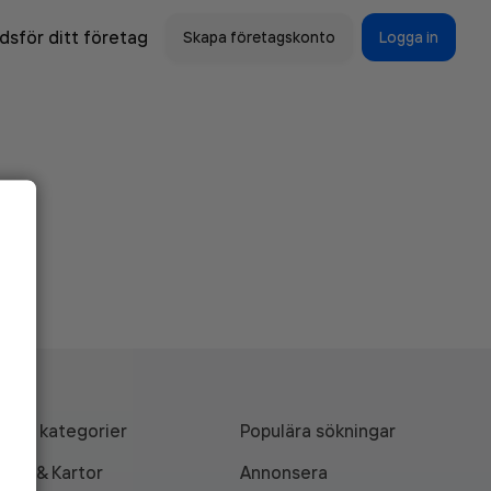
sför ditt företag
Skapa företagskonto
Logga in
Alla kategorier
Populära sökningar
API & Kartor
Annonsera