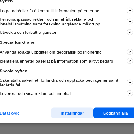
Syften
Kom igång och annonsera mot
Lagra och/eller få åtkomst till information på en enhet
nya kunder och
samarbetspartners nära dig.
Personanpassad reklam och innehåll, reklam- och
innehållsmätning samt forskning angående målgrupp
Läs mer här
Utveckla och förbättra tjänster
Specialfunktioner
Använda exakta uppgifter om geografisk positionering
Identifiera enheter baserat på information som aktivt begärs
Specialsyften
Säkerställa säkerhet, förhindra och upptäcka bedrägerier samt
åtgärda fel
Leverera och visa reklam och innehåll
Dataskydd
Inställningar
Godkänn alla