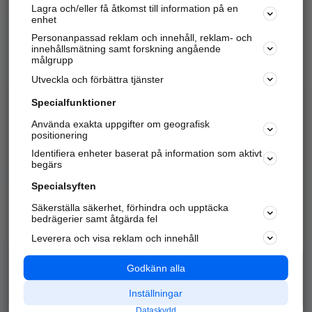
Lagra och/eller få åtkomst till information på en
Sök företag, personer och platser.
enhet
Personanpassad reklam och innehåll, reklam- och
Hitta telefonnummer, adresser, företagsinfo mm.
innehållsmätning samt forskning angående
målgrupp
Utveckla och förbättra tjänster
Marknadsför företaget
på hitta.se
Specialfunktioner
Använda exakta uppgifter om geografisk
Kom igång och annonsera mot
positionering
nya kunder och
Identifiera enheter baserat på information som aktivt
samarbetspartners nära dig.
begärs
Läs mer här
Specialsyften
Säkerställa säkerhet, förhindra och upptäcka
Alla kategorier
Populära sökningar
bedrägerier samt åtgärda fel
Leverera och visa reklam och innehåll
API & Kartor
Annonsera
Logga in
Integritet
Godkänn alla
Om oss
Nödnummer
Inställningar
Dataskydd