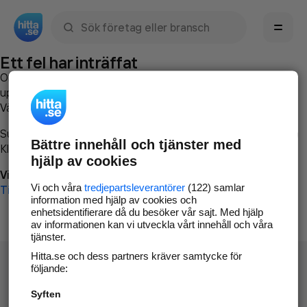
Sök namn, gata, ort, telefon, företag, sökord
Ett fel har inträffat
Om du vill kan du
kontakta hitta.se
och beskriva hur felet
uppstod så att vi lättare och snabbare kan avhjälpa det.
Vänligen försök med följande:
Surfa till
www.hitta.se
Bättre innehåll och tjänster med
Klicka på
Tillbaka-knappen
i webbläsaren och försök igen
hjälp av cookies
Vi beklagar besväret!
Vi och våra
tredjepartsleverantörer
(122) samlar
Till startsidan
information med hjälp av cookies och
enhetsidentifierare då du besöker vår sajt. Med hjälp
av informationen kan vi utveckla vårt innehåll och våra
tjänster.
Hitta.se och dess partners kräver samtycke för
följande:
Syften
Hitta.se - Gratis nummerupplysning.