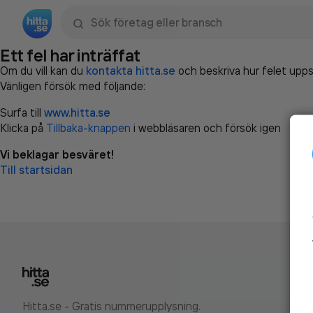
Sök namn, gata, ort, telefon, företag, sökord
Ett fel har inträffat
Om du vill kan du
kontakta hitta.se
och beskriva hur felet upps
Vänligen försök med följande:
Surfa till
www.hitta.se
Klicka på
Tillbaka-knappen
i webbläsaren och försök igen
Vi beklagar besväret!
Till startsidan
Hitta.se - Gratis nummerupplysning.