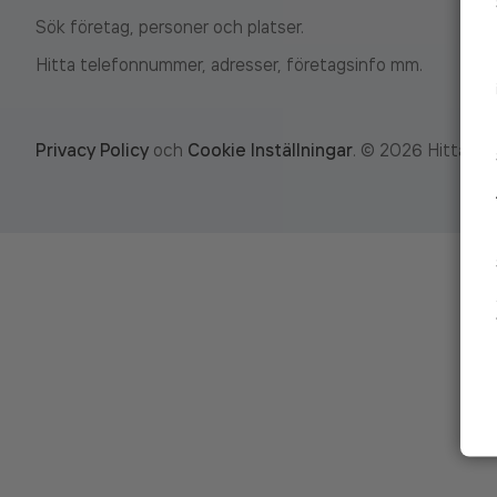
Sök företag, personer och platser.
Hitta telefonnummer, adresser, företagsinfo mm.
Privacy Policy
och
Cookie Inställningar
.
©
2026
Hitta.se