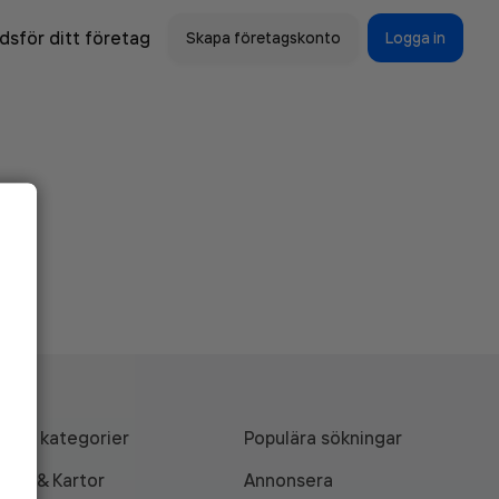
sför ditt företag
Skapa företagskonto
Logga in
Alla kategorier
Populära sökningar
API & Kartor
Annonsera