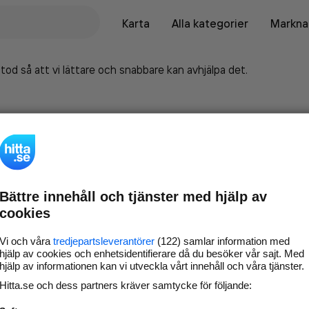
Karta
Alla kategorier
Marknad
tod så att vi lättare och snabbare kan avhjälpa det.
Bättre innehåll och tjänster med hjälp av
cookies
Vi och våra
tredjepartsleverantörer
(122) samlar information med
hjälp av cookies och enhetsidentifierare då du besöker vår sajt. Med
hjälp av informationen kan vi utveckla vårt innehåll och våra tjänster.
Marknadsför företaget på
Hitta.se och dess partners kräver samtycke för följande:
hitta.se