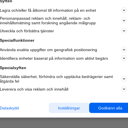
Syften
Kom igång och annonsera mot
Lagra och/eller få åtkomst till information på en enhet
nya kunder och
samarbetspartners nära dig.
Personanpassad reklam och innehåll, reklam- och
innehållsmätning samt forskning angående målgrupp
Läs mer här
Utveckla och förbättra tjänster
Specialfunktioner
Använda exakta uppgifter om geografisk positionering
Identifiera enheter baserat på information som aktivt begärs
Specialsyften
Säkerställa säkerhet, förhindra och upptäcka bedrägerier samt
åtgärda fel
Leverera och visa reklam och innehåll
Dataskydd
Inställningar
Godkänn alla