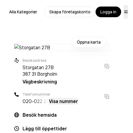
Alla Kategorier
Skapa företagskonto
Logga in
Öppna karta
Besöksadress
Storgatan 27B
387 31
Borgholm
Vägbeskrivning
Telefonnummer
020-
022 23
Visa nummer
Besök hemsida
Lägg till öppettider