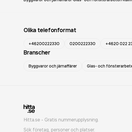
Olika telefonformat
+46200222330
0200222330
+4620 022 2
Branscher
Byggvaror och järnaffärer
Glas- och fönsterarbet
Hitta.se - Gratis nummerupplysning.
Sök företag, personer och platser.