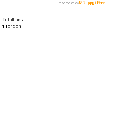
Presenterat av
Totalt antal
1 fordon