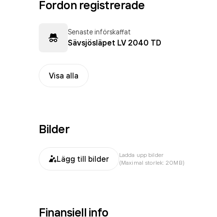
Fordon registrerade
Senaste införskaffat
Sävsjösläpet LV 2040 TD
Visa alla
Bilder
Ladda upp bilder
Lägg till bilder
(Maximal storlek: 20MB)
Finansiell info