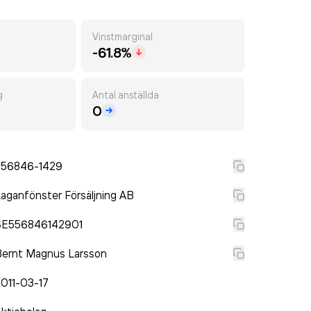
Vinstmarginal
-61.8%
g
Antal anställda
0
556846-1429
aganfönster Försäljning AB
SE556846142901
Bernt Magnus Larsson
011-03-17