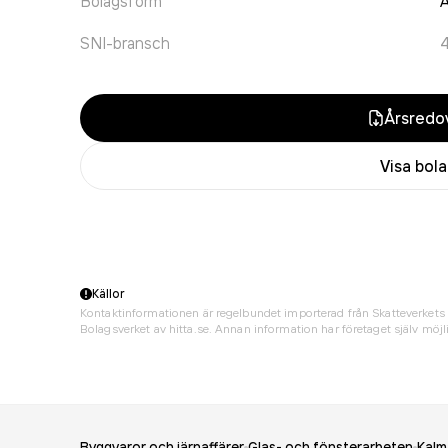
Bolagsform
A
SNI-bransch
Årsredov
Visa bol
Källor
Kontaktinformationen är regelbundet importerad från Skatteverkets 
Bolagsverket av hitta.se. Annan information har företaget själv möjli
Byggvaror och järnaffärer
Glas- och fönsterarbeten
Kalm