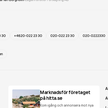
3 30
+4620-022 23 30
020-022 23 30
020-0222330
en
A
Marknadsför företaget
på hitta.se
A
Kom igång och annonsera mot nya
L