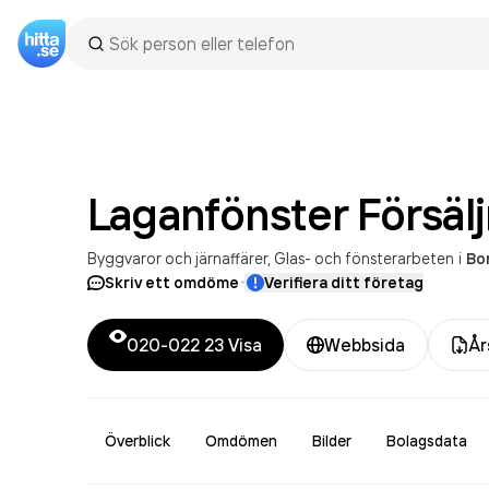
Laganfönster Försäl
Byggvaror och järnaffärer
Glas- och fönsterarbeten
i
Bo
·
Skriv ett omdöme
Verifiera ditt företag
020-022 23
Visa
Webbsida
År
Överblick
Omdömen
Bilder
Bolagsdata