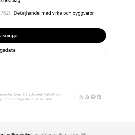
ktiebolag
47521
·
Detaljhandel med virke och byggvaror
isningar
agsdata
register, Dun & Bradstreet, Value8 och
gheten att registrera på sin sida.
ar län
Borgholm
Laganfönster Försäljning AB