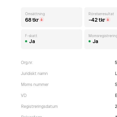
Omsättning
Rörelseresultat
68 tkr
−42 tkr
F-skatt
Momsregistrerin
Ja
Ja
Org.nr.
Juridiskt namn
L
Moms nummer
VD
Registreringsdatum
2