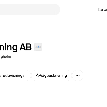
Karta
jning
AB
rgholm
Mer
sredovisningar
Vägbeskrivning