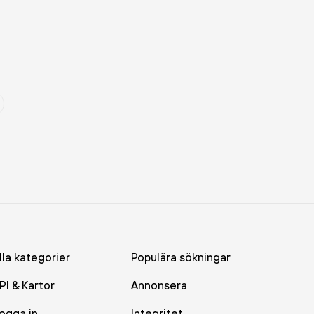
lla kategorier
Populära sökningar
PI & Kartor
Annonsera
ogga in
Integritet