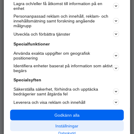
Lagra och/eller få åtkomst till information på en
Sök företag, personer och platser.
enhet
Personanpassad reklam och innehåll, reklam- och
Hitta telefonnummer, adresser, företagsinfo mm.
innehållsmätning samt forskning angående
målgrupp
Utveckla och förbättra tjänster
Marknadsför företaget
på hitta.se
Specialfunktioner
Använda exakta uppgifter om geografisk
Kom igång och annonsera mot
positionering
nya kunder och
Identifiera enheter baserat på information som aktivt
samarbetspartners nära dig.
begärs
Läs mer här
Specialsyften
Säkerställa säkerhet, förhindra och upptäcka
Alla kategorier
Populära sökningar
bedrägerier samt åtgärda fel
Leverera och visa reklam och innehåll
API & Kartor
Annonsera
Logga in
Integritet
Godkänn alla
Om oss
Nödnummer
Inställningar
Dataskydd