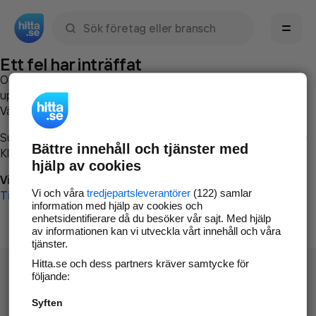
Sök namn, gata, ort, telefon, företag, sökord
Ett fel har inträffat
Om du vill kan du
kontakta hitta.se
och beskriva hur felet
uppstod så att vi lättare och snabbare kan avhjälpa det.
Vänligen försök med följande:
Surfa till
www.hitta.se
Bättre innehåll och tjänster med
Klicka på
Tillbaka-knappen
i webbläsaren och försök igen
hjälp av cookies
Vi beklagar besväret!
Vi och våra
tredjepartsleverantörer
(122) samlar
Till startsidan
information med hjälp av cookies och
enhetsidentifierare då du besöker vår sajt. Med hjälp
av informationen kan vi utveckla vårt innehåll och våra
tjänster.
Hitta.se och dess partners kräver samtycke för
följande:
Syften
Hitta.se - Gratis nummerupplysning.