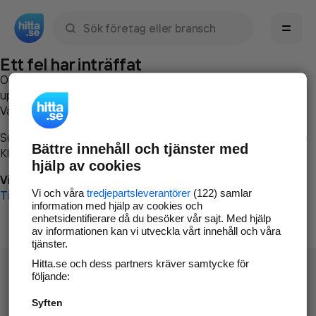
Sök namn, gata, ort, telefon, företag, sökord
Ett fel har inträffat
Om du vill kan du
kontakta hitta.se
och beskriva hur felet
uppstod så att vi lättare och snabbare kan avhjälpa det.
Vänligen försök med följande:
Surfa till
www.hitta.se
Bättre innehåll och tjänster med
Klicka på
Tillbaka-knappen
i webbläsaren och försök igen
hjälp av cookies
Vi beklagar besväret!
Vi och våra
tredjepartsleverantörer
(122) samlar
Till startsidan
information med hjälp av cookies och
enhetsidentifierare då du besöker vår sajt. Med hjälp
av informationen kan vi utveckla vårt innehåll och våra
tjänster.
Hitta.se och dess partners kräver samtycke för
följande:
Syften
Hitta.se - Gratis nummerupplysning.