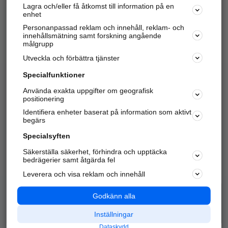
Lagra och/eller få åtkomst till information på en
Sök företag, personer och platser.
enhet
Personanpassad reklam och innehåll, reklam- och
Hitta telefonnummer, adresser, företagsinfo mm.
innehållsmätning samt forskning angående
målgrupp
Utveckla och förbättra tjänster
Marknadsför företaget
på hitta.se
Specialfunktioner
Använda exakta uppgifter om geografisk
Kom igång och annonsera mot
positionering
nya kunder och
Identifiera enheter baserat på information som aktivt
samarbetspartners nära dig.
begärs
Läs mer här
Specialsyften
Säkerställa säkerhet, förhindra och upptäcka
Alla kategorier
Populära sökningar
bedrägerier samt åtgärda fel
Leverera och visa reklam och innehåll
API & Kartor
Annonsera
Logga in
Integritet
Godkänn alla
Om oss
Nödnummer
Inställningar
Dataskydd