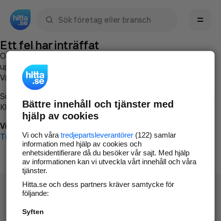
Sök namn, gata, ort, telefon, företag, sökord
Ett fel har inträffat
Om du vill kan du
kontakta hitta.se
och beskriva hur felet
uppstod så att vi lättare och snabbare kan avhjälpa det.
Vänligen försök med följande:
Surfa till
www.hitta.se
Bättre innehåll och tjänster med
Klicka på
Tillbaka-knappen
i webbläsaren och försök igen
hjälp av cookies
Vi beklagar besväret!
Vi och våra
tredjepartsleverantörer
(122) samlar
Till startsidan
information med hjälp av cookies och
enhetsidentifierare då du besöker vår sajt. Med hjälp
av informationen kan vi utveckla vårt innehåll och våra
tjänster.
Hitta.se och dess partners kräver samtycke för
följande:
Syften
Hitta.se - Gratis nummerupplysning.