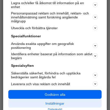
Lagra och/eller få åtkomst till information på en
Sök företag, personer och platser.
enhet
Personanpassad reklam och innehåll, reklam- och
Hitta telefonnummer, adresser, företagsinfo mm.
innehållsmätning samt forskning angående
målgrupp
Utveckla och förbättra tjänster
Marknadsför företaget
på hitta.se
Specialfunktioner
Använda exakta uppgifter om geografisk
Kom igång och annonsera mot
positionering
nya kunder och
Identifiera enheter baserat på information som aktivt
samarbetspartners nära dig.
begärs
Läs mer här
Specialsyften
Säkerställa säkerhet, förhindra och upptäcka
Alla kategorier
Populära sökningar
bedrägerier samt åtgärda fel
Leverera och visa reklam och innehåll
API & Kartor
Annonsera
Logga in
Integritet
Godkänn alla
Om oss
Nödnummer
Inställningar
Dataskydd