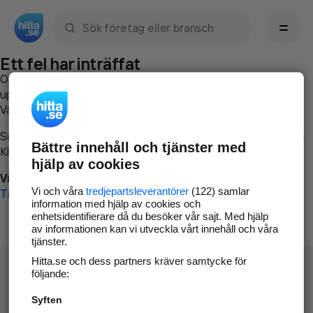
Sök namn, gata, ort, telefon, företag, sökord
Ett fel har inträffat
Om du vill kan du
kontakta hitta.se
och beskriva hur felet
uppstod så att vi lättare och snabbare kan avhjälpa det.
Vänligen försök med följande:
Surfa till
www.hitta.se
Bättre innehåll och tjänster med
Klicka på
Tillbaka-knappen
i webbläsaren och försök igen
hjälp av cookies
Vi beklagar besväret!
Vi och våra
tredjepartsleverantörer
(122) samlar
Till startsidan
information med hjälp av cookies och
enhetsidentifierare då du besöker vår sajt. Med hjälp
av informationen kan vi utveckla vårt innehåll och våra
tjänster.
Hitta.se och dess partners kräver samtycke för
följande:
Syften
Hitta.se - Gratis nummerupplysning.