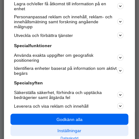
Lagra och/eller få åtkomst till information på en
Sök företag, personer och platser.
enhet
Personanpassad reklam och innehåll, reklam- och
Hitta telefonnummer, adresser, företagsinfo mm.
innehållsmätning samt forskning angående
målgrupp
Utveckla och förbättra tjänster
Marknadsför företaget
på hitta.se
Specialfunktioner
Använda exakta uppgifter om geografisk
Kom igång och annonsera mot
positionering
nya kunder och
Identifiera enheter baserat på information som aktivt
samarbetspartners nära dig.
begärs
Läs mer här
Specialsyften
Säkerställa säkerhet, förhindra och upptäcka
Alla kategorier
Populära sökningar
bedrägerier samt åtgärda fel
Leverera och visa reklam och innehåll
API & Kartor
Annonsera
Logga in
Integritet
Godkänn alla
Om oss
Nödnummer
Inställningar
Dataskydd