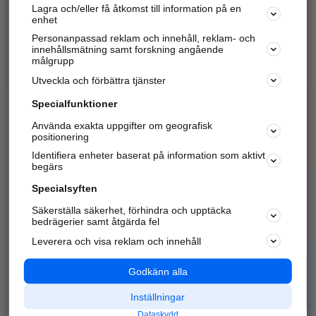
Lagra och/eller få åtkomst till information på en
Sök företag, personer och platser.
enhet
Personanpassad reklam och innehåll, reklam- och
Hitta telefonnummer, adresser, företagsinfo mm.
innehållsmätning samt forskning angående
målgrupp
Utveckla och förbättra tjänster
Marknadsför företaget
på hitta.se
Specialfunktioner
Använda exakta uppgifter om geografisk
Kom igång och annonsera mot
positionering
nya kunder och
Identifiera enheter baserat på information som aktivt
samarbetspartners nära dig.
begärs
Läs mer här
Specialsyften
Säkerställa säkerhet, förhindra och upptäcka
Alla kategorier
Populära sökningar
bedrägerier samt åtgärda fel
Leverera och visa reklam och innehåll
API & Kartor
Annonsera
Logga in
Integritet
Godkänn alla
Om oss
Nödnummer
Inställningar
Dataskydd