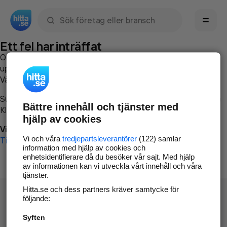
Sök namn, gata, ort, telefon, företag, sökord
Ett fel har inträffat
Om du vill kan du
kontakta hitta.se
och beskriva hur felet
uppstod så att vi lättare och snabbare kan avhjälpa det.
Vänligen försök med följande:
Surfa till
www.hitta.se
Bättre innehåll och tjänster med
Klicka på
Tillbaka-knappen
i webbläsaren och försök igen
hjälp av cookies
Vi beklagar besväret!
Vi och våra
tredjepartsleverantörer
(122) samlar
Till startsidan
information med hjälp av cookies och
enhetsidentifierare då du besöker vår sajt. Med hjälp
av informationen kan vi utveckla vårt innehåll och våra
tjänster.
Hitta.se och dess partners kräver samtycke för
följande:
Syften
Hitta.se - Gratis nummerupplysning.