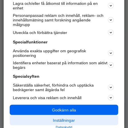
Lagra och/eller få åtkomst till information på en
Sök företag, personer och platser.
enhet
Personanpassad reklam och innehåll, reklam- och
Hitta telefonnummer, adresser, företagsinfo mm.
innehållsmätning samt forskning angående
målgrupp
Utveckla och förbättra tjänster
Marknadsför företaget
på hitta.se
Specialfunktioner
Använda exakta uppgifter om geografisk
Kom igång och annonsera mot
positionering
nya kunder och
Identifiera enheter baserat på information som aktivt
samarbetspartners nära dig.
begärs
Läs mer här
Specialsyften
Säkerställa säkerhet, förhindra och upptäcka
Alla kategorier
Populära sökningar
bedrägerier samt åtgärda fel
Leverera och visa reklam och innehåll
API & Kartor
Annonsera
Logga in
Integritet
Godkänn alla
Om oss
Nödnummer
Inställningar
Dataskydd