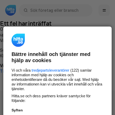
Sök namn, gata, ort, telefon, företag, sökord
Ett fel har inträffat
Om du vill kan du
kontakta hitta.se
och beskriva hur felet
uppstod så att vi lättare och snabbare kan avhjälpa det.
Vänligen försök med följande:
Surfa till
www.hitta.se
Bättre innehåll och tjänster med
Klicka på
Tillbaka-knappen
i webbläsaren och försök igen
hjälp av cookies
Vi beklagar besväret!
Vi och våra
tredjepartsleverantörer
(122) samlar
Till startsidan
information med hjälp av cookies och
enhetsidentifierare då du besöker vår sajt. Med hjälp
av informationen kan vi utveckla vårt innehåll och våra
tjänster.
Hitta.se och dess partners kräver samtycke för
följande:
Syften
Hitta.se - Gratis nummerupplysning.