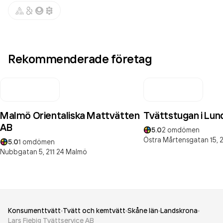
Rekommenderade företag
Malmö Orientaliska Mattvätten
Tvättstugan i Lun
AB
5.0
2
omdömen
Östra Mårtensgatan 15,
2
5.0
1
omdömen
Nubbgatan 5,
211 24
Malmö
Konsumenttvätt
Tvätt och kemtvätt
Skåne län
Landskrona
Lars Fiebig Tvättservice AB