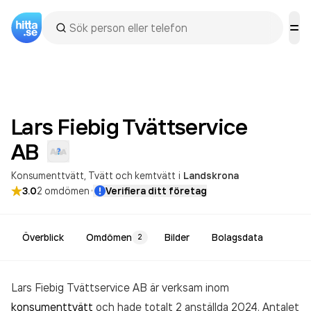
Lars Fiebig Tvättservice
AB
Konsumenttvätt
Tvätt och kemtvätt
i
Landskrona
·
3.0
2
omdömen
Verifiera ditt företag
Överblick
Omdömen
Bilder
Bolagsdata
2
Lars Fiebig Tvättservice AB är verksam inom
konsumenttvätt
och hade totalt 2 anställda 2024. Antalet