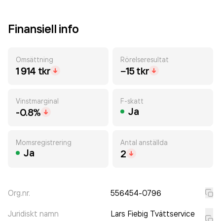
Finansiell info
Omsättning
Rörelseresultat
1 914 tkr
−15 tkr
Vinstmarginal
F-skatt
Ja
-0.8%
Momsregistrering
Antal anställda
Ja
2
Org.nr.
556454-0796
Juridiskt namn
Lars Fiebig Tvättservice