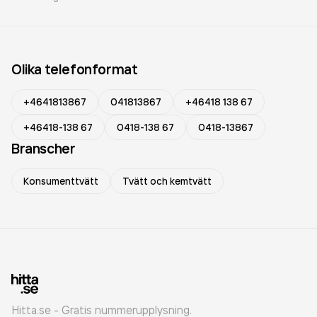
Olika telefonformat
+4641813867
041813867
+46418 138 67
+46418-138 67
0418-138 67
0418-13867
Branscher
Konsumenttvätt
Tvätt och kemtvätt
Hitta.se - Gratis nummerupplysning.