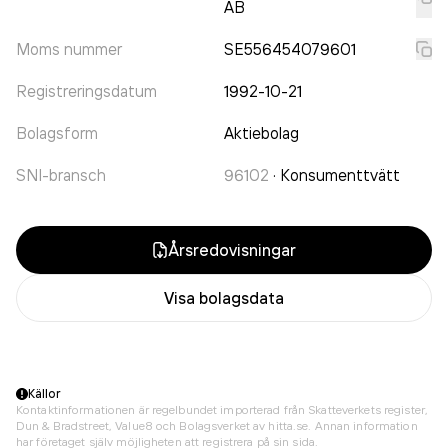
AB
Moms nummer
SE556454079601
Registreringsdatum
1992-10-21
Bolagsform
Aktiebolag
SNI-bransch
96102
·
Konsumenttvätt
Årsredovisningar
Visa bolagsdata
Källor
Kontaktinformationen är regelbundet importerad från Skatteverkets register,
Dun & Bradstreet, Value8 och Bolagsverket av hitta.se. Annan information
har företaget själv möjligheten att registrera på sin sida.