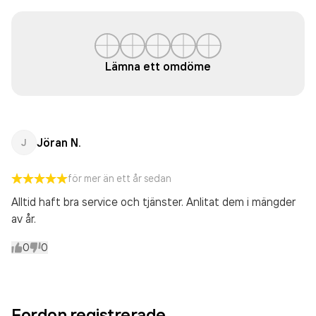
Lämna ett omdöme
Jöran N.
J
för mer än ett år sedan
Alltid haft bra service och tjänster. Anlitat dem i mängder
av år.
0
0
Fordon registrerade