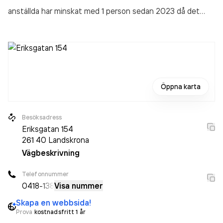
anställda har minskat med 1 person sedan 2023 då det
jobbade 3 personer på företaget. Bolaget är ett aktiebolag
som varit aktivt sedan 1992. Lars Fiebig Tvättservice AB
omsatte 1 914 000,00 kr
senaste räkenskapsåret (2024).
Öppna karta
Besöksadress
Eriksgatan 154
261 40
Landskrona
Vägbeskrivning
Telefonnummer
0418
-138
Visa nummer
Skapa en webbsida!
Prova
kostnadsfritt 1 år