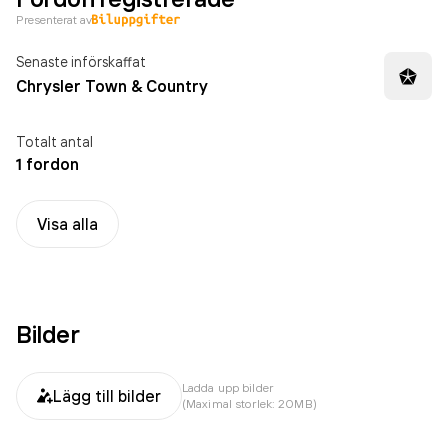
Presenterat av
Senaste införskaffat
Chrysler Town & Country
Totalt antal
1 fordon
Visa alla
Bilder
Ladda upp bilder
Lägg till bilder
(Maximal storlek: 20MB)