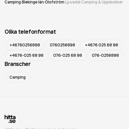
Camping
Blekinge län
Olofström
Ljuvadal Camping & Upplevelser
Olika telefonformat
+46760256898
0760256898
+4676 025 68 98
+4676-025 68 98
076-025 68 98
076-0256898
Branscher
Camping