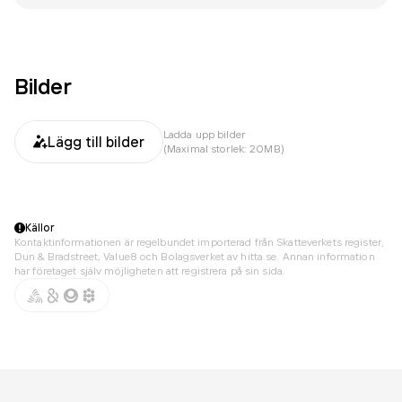
Bilder
Ladda upp bilder
Lägg till bilder
(Maximal storlek: 20MB)
Källor
Kontaktinformationen är regelbundet importerad från Skatteverkets register,
Dun & Bradstreet, Value8 och Bolagsverket av hitta.se. Annan information
har företaget själv möjligheten att registrera på sin sida.