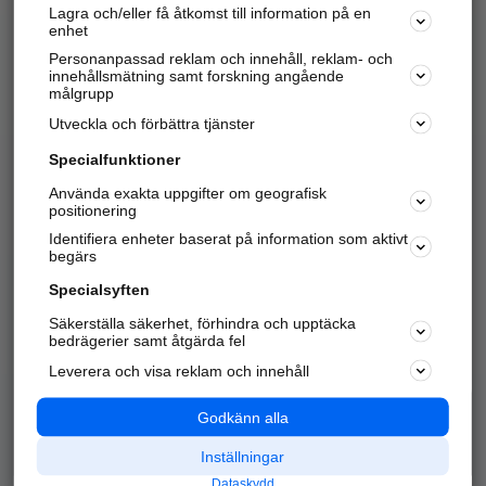
Lagra och/eller få åtkomst till information på en
Sök företag, personer och platser.
enhet
Personanpassad reklam och innehåll, reklam- och
Hitta telefonnummer, adresser, företagsinfo mm.
innehållsmätning samt forskning angående
målgrupp
Utveckla och förbättra tjänster
Marknadsför företaget
på hitta.se
Specialfunktioner
Använda exakta uppgifter om geografisk
Kom igång och annonsera mot
positionering
nya kunder och
Identifiera enheter baserat på information som aktivt
samarbetspartners nära dig.
begärs
Läs mer här
Specialsyften
Säkerställa säkerhet, förhindra och upptäcka
Alla kategorier
Populära sökningar
bedrägerier samt åtgärda fel
Leverera och visa reklam och innehåll
API & Kartor
Annonsera
Logga in
Integritet
Godkänn alla
Om oss
Nödnummer
Inställningar
Dataskydd