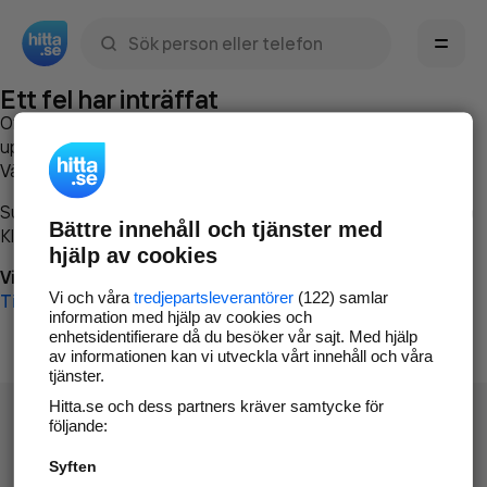
Sök namn, gata, ort, telefon, företag, sökord
Ett fel har inträffat
Om du vill kan du
kontakta hitta.se
och beskriva hur felet
uppstod så att vi lättare och snabbare kan avhjälpa det.
Vänligen försök med följande:
Surfa till
www.hitta.se
Bättre innehåll och tjänster med
Klicka på
Tillbaka-knappen
i webbläsaren och försök igen
hjälp av cookies
Vi beklagar besväret!
Vi och våra
tredjepartsleverantörer
(122) samlar
Till startsidan
information med hjälp av cookies och
enhetsidentifierare då du besöker vår sajt. Med hjälp
av informationen kan vi utveckla vårt innehåll och våra
tjänster.
Hitta.se och dess partners kräver samtycke för
följande:
Syften
Hitta.se - Gratis nummerupplysning.