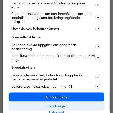
Lagra och/eller få åtkomst till information på en
Sök företag, personer och platser.
enhet
Personanpassad reklam och innehåll, reklam- och
Hitta telefonnummer, adresser, företagsinfo mm.
innehållsmätning samt forskning angående
målgrupp
Utveckla och förbättra tjänster
Marknadsför företaget
på hitta.se
Specialfunktioner
Använda exakta uppgifter om geografisk
Kom igång och annonsera mot
positionering
nya kunder och
Identifiera enheter baserat på information som aktivt
samarbetspartners nära dig.
begärs
Läs mer här
Specialsyften
Säkerställa säkerhet, förhindra och upptäcka
Alla kategorier
Populära sökningar
bedrägerier samt åtgärda fel
Leverera och visa reklam och innehåll
API & Kartor
Annonsera
Logga in
Integritet
Godkänn alla
Om oss
Nödnummer
Inställningar
Dataskydd