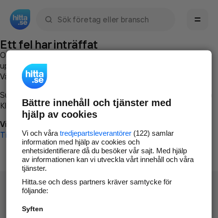
Sök namn, gata, ort, telefon, företag, sökord
Ett fel har inträffat
Om du vill kan du
kontakta hitta.se
och beskriva hur felet
uppstod så att vi lättare och snabbare kan avhjälpa det.
Vänligen försök med följande:
Surfa till
www.hitta.se
Bättre innehåll och tjänster med
Klicka på
Tillbaka-knappen
i webbläsaren och försök igen
hjälp av cookies
Vi beklagar besväret!
Vi och våra
tredjepartsleverantörer
(122) samlar
Till startsidan
information med hjälp av cookies och
enhetsidentifierare då du besöker vår sajt. Med hjälp
av informationen kan vi utveckla vårt innehåll och våra
tjänster.
Hitta.se och dess partners kräver samtycke för
följande:
Syften
Hitta.se - Gratis nummerupplysning.