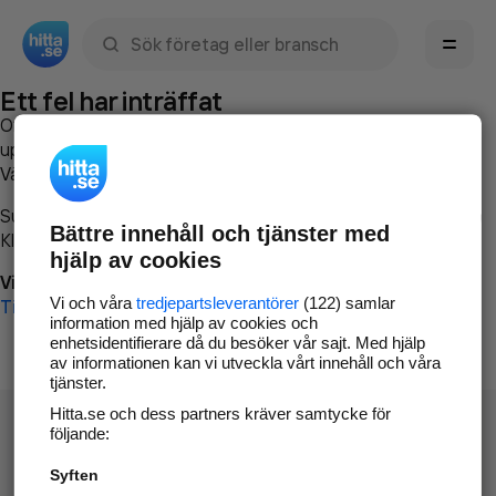
Sök namn, gata, ort, telefon, företag, sökord
Ett fel har inträffat
Om du vill kan du
kontakta hitta.se
och beskriva hur felet
uppstod så att vi lättare och snabbare kan avhjälpa det.
Vänligen försök med följande:
Surfa till
www.hitta.se
Bättre innehåll och tjänster med
Klicka på
Tillbaka-knappen
i webbläsaren och försök igen
hjälp av cookies
Vi beklagar besväret!
Vi och våra
tredjepartsleverantörer
(122) samlar
Till startsidan
information med hjälp av cookies och
enhetsidentifierare då du besöker vår sajt. Med hjälp
av informationen kan vi utveckla vårt innehåll och våra
tjänster.
Hitta.se och dess partners kräver samtycke för
följande:
Syften
Hitta.se - Gratis nummerupplysning.