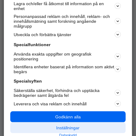
Lagra och/eller få åtkomst till information på en
Sök företag, personer och platser.
enhet
Personanpassad reklam och innehåll, reklam- och
Hitta telefonnummer, adresser, företagsinfo mm.
innehållsmätning samt forskning angående
målgrupp
Utveckla och förbättra tjänster
Marknadsför företaget
på hitta.se
Specialfunktioner
Använda exakta uppgifter om geografisk
Kom igång och annonsera mot
positionering
nya kunder och
Identifiera enheter baserat på information som aktivt
samarbetspartners nära dig.
begärs
Läs mer här
Specialsyften
Säkerställa säkerhet, förhindra och upptäcka
Alla kategorier
Populära sökningar
bedrägerier samt åtgärda fel
Leverera och visa reklam och innehåll
API & Kartor
Annonsera
Logga in
Integritet
Godkänn alla
Om oss
Nödnummer
Inställningar
Dataskydd